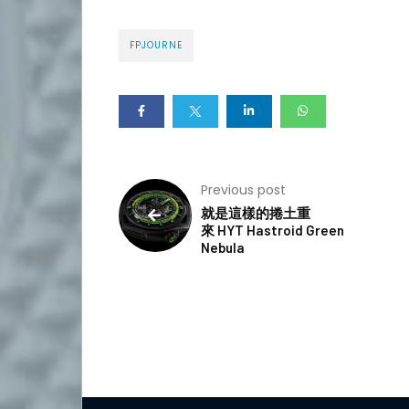
FPJOURNE
Previous post
就是這樣的捲土重
來 HYT Hastroid Green
Nebula