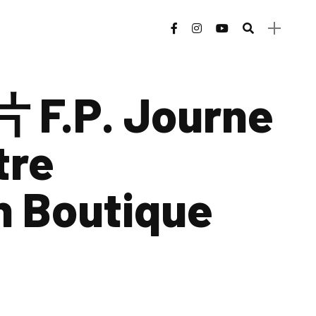
F.P. Journe
tre
n Boutique