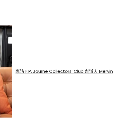
專訪 F.P. Journe Collectors’ Club 創辦人 Mervin