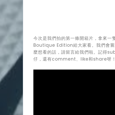
今次是我們拍的第一條開箱片，拿來一隻F.P. J
Boutique Edition給大家看
麼想看的話，請留言給我們啦。記得subscr
仔，還有comment、like和share呀
Watch
Lifestyle
Video