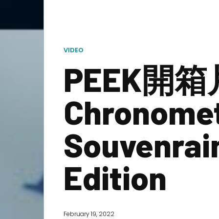
VIDEO
PEEK開箱片 
Chronome
Souvenrai
Edition
February 19, 2022