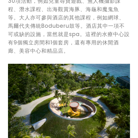
30項活動，例如兒童尋寶遊戲、無人機攝影課
程、潛水課程、出海觀賞海豚、海龜和魔鬼魚
等。大人亦可參與酒店的其他課程，例如網球、
馬爾代夫傳統Boduberu鼓等。酒店其中一項不
可或缺的設施，當然就是spa。這裡的水療中心設
有9個獨立房間和1個套房，還有專用的休閒酒
廊、美容中心和精品店。