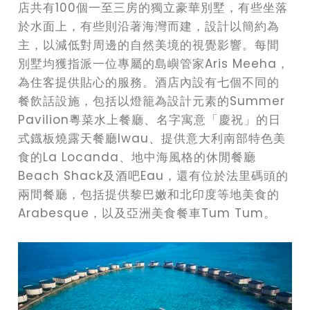
店共有100個一至三房的獨立豪華別墅，有些坐落
於水面上，有些則沿著海灣而建，設計以簡約為
主，以減低對周邊的自然美境的視覺影響。每間
別墅均獲指派一位專屬的島嶼管家Aris Meeha，
為住客提供貼心的服務。酒店內設有七個不同的
餐飲話設施，包括以燈籠為設計元素的Summer
Pavilion粵菜水上餐廳、名字寓意「慶祝」的日
式鐡板燒露天餐廳Iwau、提供意大利南部特色美
食的La Locanda、地中海風格的休閒餐廳
Beach Shack及酒吧Eau，還有位於法里碼頭的
兩間餐廳，包括提供黎巴嫩和北印度等地美食的
Arabesque，以及亞洲美食餐車Tum Tum。