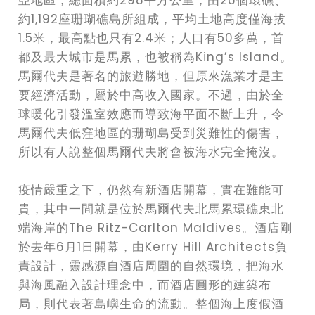
亞地區，總面積約298平方公里，由26個環礁、
約1,192座珊瑚礁島所組成，平均土地高度僅海拔
1.5米，最高點也只有2.4米；人口有50多萬，首
都及最大城市是馬累，也被稱為King’s Island。
馬爾代夫是著名的旅遊勝地，但原來漁業才是主
要經濟活動，屬於中高收入國家。不過，由於全
球暖化引發溫室效應而導致海平面不斷上升，令
馬爾代夫低窪地區的珊瑚島受到災難性的傷害，
所以有人說整個馬爾代夫將會被海水完全掩沒。
疫情嚴重之下，仍然有新酒店開幕，實在難能可
貴，其中一間就是位於馬爾代夫北馬累環礁東北
端海岸的The Ritz-Carlton Maldives。酒店剛
於去年6月1日開幕，由Kerry Hill Architects負
責設計，靈感源自酒店周圍的自然環境，把海水
與海風融入設計理念中，而酒店圓形的建築布
局，則代表著島嶼生命的流動。整個海上度假酒