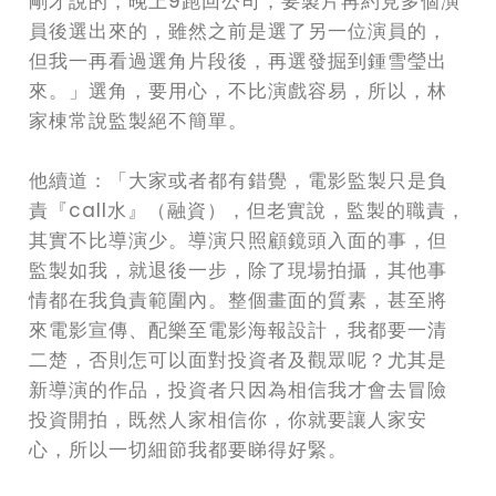
剛才說的，晚上9跑回公司，要製片再約見多個演
員後選出來的，雖然之前是選了另一位演員的，
但我一再看過選角片段後，再選發掘到鍾雪瑩出
來。」選角，要用心，不比演戲容易，所以，林
家棟常說監製絕不簡單。
他續道：「大家或者都有錯覺，電影監製只是負
責『call水』（融資），但老實說，監製的職責，
其實不比導演少。導演只照顧鏡頭入面的事，但
監製如我，就退後一步，除了現場拍攝，其他事
情都在我負責範圍內。整個畫面的質素，甚至將
來電影宣傳、配樂至電影海報設計，我都要一清
二楚，否則怎可以面對投資者及觀眾呢？尤其是
新導演的作品，投資者只因為相信我才會去冒險
投資開拍，既然人家相信你，你就要讓人家安
心，所以一切細節我都要睇得好緊。