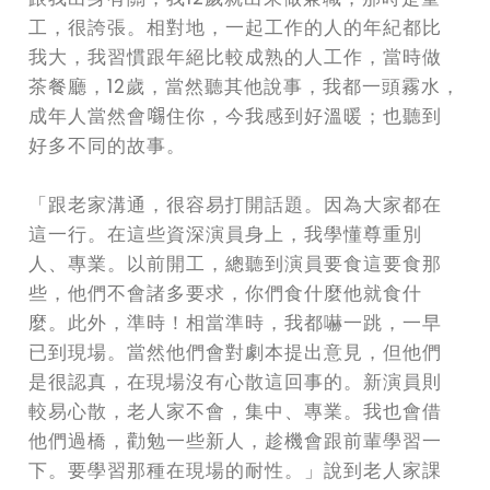
工，很誇張。相對地，一起工作的人的年紀都比
我大，我習慣跟年絕比較成熟的人工作，當時做
茶餐廳，12歲，當然聽其他說事，我都一頭霧水，
成年人當然會𡃶住你，今我感到好溫暖；也聽到
好多不同的故事。
「跟老家溝通，很容易打開話題。因為大家都在
這一行。在這些資深演員身上，我學懂尊重別
人、專業。以前開工，總聽到演員要食這要食那
些，他們不會諸多要求，你們食什麼他就食什
麼。此外，準時！相當準時，我都嚇一跳，一早
已到現場。當然他們會對劇本提出意見，但他們
是很認真，在現場沒有心散這回事的。新演員則
較易心散，老人家不會，集中、專業。我也會借
他們過橋，勸勉一些新人，趁機會跟前輩學習一
下。要學習那種在現場的耐性。」說到老人家課