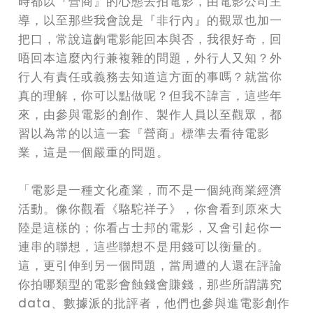
時都以『營商』的心態去拍電影，由電影公司主
導，以至那些我會說是『非行內』的觀眾也加一
把口，常說這齣電影能回本與否，我很好奇，回
唔回本這麼內行兼複雜的問題，外行人又知？外
行人有責任或義務去知道這方面的事嗎？就當你
真的理解，你可以點做呢？但我不諱言，這些年
來，由參與電影的創作、製作人員以至觀眾，都
習以為常的以這一套『營商』標準去看待電影
業，這是一個嚴重的問題。
「電影是一種文化產業，而不是一個純商業經濟
活動。像你觀看《駱駝祥子》，你會看到原來大
陸是這樣的；你看占士邦的電影，又會引起你一
連串的聯想，這些聯想不是用錢可以衡量的。
這，更引伸到另一個問題，當周遭的人還在評論
你拍哪類型的電影會蝕錢會賺錢，那些所謂講究
data、數據派的批評者，他們也參與進電影創作