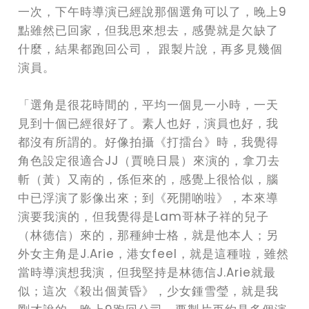
一次，下午時導演已經說那個選角可以了，晚上9
點雖然已回家，但我思來想去，感覺就是欠缺了
什麼，結果都跑回公司， 跟製片說，再多見幾個
演員。
「選角是很花時間的，平均一個見一小時，一天
見到十個已經很好了。素人也好，演員也好，我
都沒有所謂的。好像拍攝《打擂台》時，我覺得
角色設定很適合JJ（賈曉日晨）來演的，拿刀去
斬（黃）又南的，係佢來的，感覺上很恰似，腦
中已浮演了影像出來；到《死開啲啦》，本來導
演要我演的，但我覺得是Lam哥林子祥的兒子
（林德信）來的，那種紳士格，就是他本人；另
外女主角是J.Arie，港女feel，就是這種啦，雖然
當時導演想我演，但我堅持是林德信J.Arie就最
似；這次《殺出個黃昏》，少女鍾雪瑩，就是我