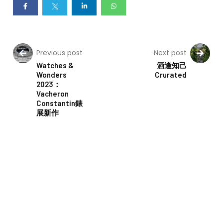
Previous post
Next post
Watches &
酒逢知己
Wonders
Crurated
2023：
Vacheron
Constantin錶
展新作