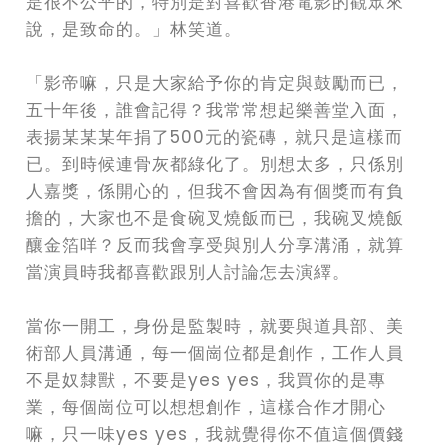
是很不公平的，特別是對喜歡香港電影的觀眾來
說，是致命的。」林笑道。
「影帝嘛，只是大家給予你的肯定與鼓勵而已，
五十年後，誰會記得？我常常想起樂善堂入面，
表揚某某某年捐了500元的瓷磚，就只是這樣而
已。到時候連骨灰都綠化了。別想太多，只係別
人嘉獎，係開心的，但我不會因為有個獎而有負
擔的，大家也不是食碗叉燒飯而已，我碗叉燒飯
釀金箔咩？反而我會享受與別人分享溝涌，就算
當演員時我都喜歡跟別人討論怎去演繹。
當你一開工，身份是監製時，就要與道具部、美
術部人員溝通，每一個崗位都是創作，工作人員
不是奴隸獸，不要是yes yes，我買你的是專
業，每個崗位可以想想創作，這樣合作才開心
嘛，只一味yes yes，我就覺得你不值這個價錢