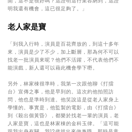
開，這不是很好嗎？這證明這行業容納到，這證
明我還有機會，這已很足夠了。」
老人家是寶
「到我入行時，演員是百花齊放的，到這十多年
來，演員是少了不少，加上斷層，那為何不可以
找老一批演員來呢？他們不活躍，不代表他們不
能演戲，新人還可以藉此機會學下嘢。
另外，林家棟很準時，我第一次跟他聊《打擂
台》宣傳之事，他是早到的。這次約他拍照訪
問，他也是準時到達。他笑說這是從老人家身上
學懂的。事實是，他監製的電影，由《打擂台》
到《殺出個黃昏》，都樂於找老一輩的演員，老
人家是寶，這也是林家棟的金科玉律。「這可能
跟我出身有關，我12歲就出來做兼職，那時是童