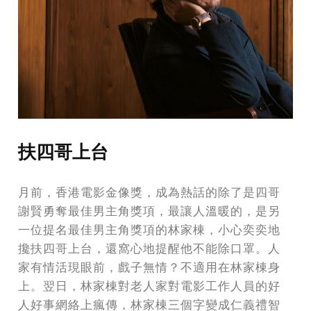
扶四哥上台
月前，香港電影金像獎，成為熱話的除了是四哥
謝賢勇奪最佳男主角獎項，最讓人溫暖的，是另
一位提名最佳男主角獎項的林家棟，小心奕奕地
攙扶四哥上台，還窩心地提醒他不能除口罩。人
家有情活現眼前，戲子無情？不適用在林家棟身
上。翌日，林家棟對老人家對電影工作人員的好
人好事網絡上瘋傳，林家棟三個字變成仁義禮智