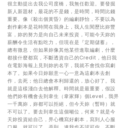
很主動提出去我公司度橋，我無任歡迎。要發掘
新人新題材，最花的不是錢，是時間，時間比錢
重要。像《殺出個黃昏》的編劇靜怡，不要以為
創作劇本是花時間在我身上，我人生閱歷比妳豐
富，妳的努力是向自己未來投資，可能今天妳的
薪酬令生活有點吃力，但現在是『定期儲蓄』，
總有微息，但如果妳像其他某些進取編劇，什麼
都接什麼都寫，不斷透資自己的Credit，他日我
在電影海報上見到妳的名字，我就不會找你寫劇
本了。如果今日妳願意一心一意為這劇本去創
作，去死；他日總會本利歸還的，放心好了。我
就是這樣淺白去他解釋。時間就是最重要，假設
他們妳有機會去到韋生（韋家輝）個Level，我畀
一千萬妳，妳都可以拒絕，但今天妳（暫時）就
不可以了。要去到韋生這個噸位，何來？就是今
天妳投資給自己，畀心機寫好劇本，寫到人心服
口服，就可以了。否則，連我也不認可你，不斷