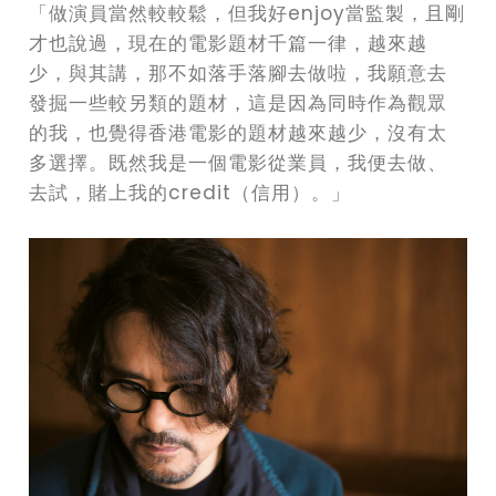
「做演員當然較較鬆，但我好enjoy當監製，且剛
才也說過，現在的電影題材千篇一律，越來越
少，與其講，那不如落手落腳去做啦，我願意去
發掘一些較另類的題材，這是因為同時作為觀眾
的我，也覺得香港電影的題材越來越少，沒有太
多選擇。既然我是一個電影從業員，我便去做、
去試，賭上我的credit（信用）。」