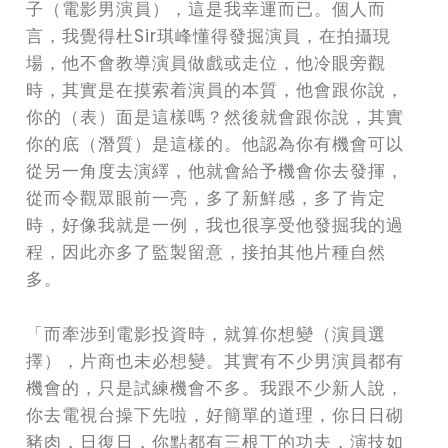
子（電影男演員），這是我幸運而已。個人而
言，我覺得杜Sir琪峰懂得發掘演員，在拍攝現
場，他不會教導演員做戲或走位，他冷眼旁觀
時，其實是在摸索着演員的本質，他會跟你說，
你的（表）面是這樣嗎？然後就會跟你說，其實
你的底（潛質）是這樣的。他認為你有機會可以
從另一角度去演繹，他就會給予機會你去發揮，
從而令觀眾眼前一亮，多了新鮮感，多了肯定
時，好像我就是一例，我也很享受他發掘我的過
程，因此亦多了監製留意，接拍其他片種自然
多。
「而牽涉到電影投資時，就算你想變（演員選
擇），片商也未必想變。其實有不少男演員都有
機會的，只是試練機會不多。我跟不少新人說，
你去電視台操下先啦，好簡單的道理，你日日砌
豬肉，日復日，你點都有三根丁的功夫，演技如