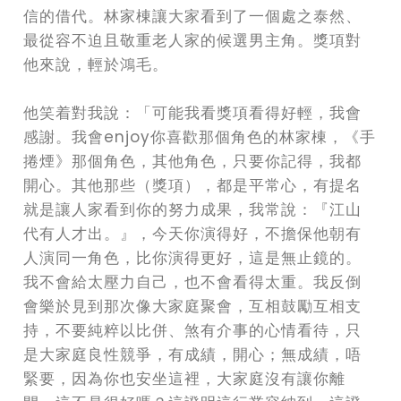
信的借代。林家棟讓大家看到了一個處之泰然、
最從容不迫且敬重老人家的候選男主角。獎項對
他來說，輕於鴻毛。
他笑着對我說：「可能我看獎項看得好輕，我會
感謝。我會enjoy你喜歡那個角色的林家棟，《手
捲煙》那個角色，其他角色，只要你記得，我都
開心。其他那些（獎項），都是平常心，有提名
就是讓人家看到你的努力成果，我常說：『江山
代有人才出。』，今天你演得好，不擔保他朝有
人演同一角色，比你演得更好，這是無止鏡的。
我不會給太壓力自己，也不會看得太重。我反倒
會樂於見到那次像大家庭聚會，互相鼓勵互相支
持，不要純粹以比併、煞有介事的心情看待，只
是大家庭良性競爭，有成績，開心；無成績，唔
緊要，因為你也安坐這裡，大家庭沒有讓你離