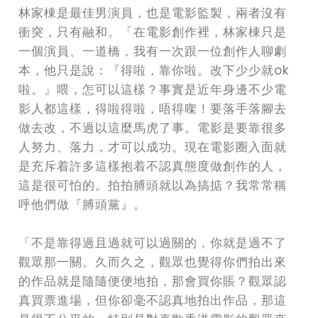
林家棟是最佳男演員，也是電影監製，兩者沒有
衝突，只有融和。「在電影創作裡，林家棟只是
一個演員、一道橋，我有一次跟一位創作人聊劇
本，他只是說：『得啦，靠你啦。改下少少就ok
啦。』喂，怎可以這樣？事實是近年身邊不少電
影人都這樣，得啦得啦，唔得㗎！要落手落腳去
做去改，不過以這麼馬虎了事。電影是要靠很多
人努力、落力，才可以成功。現在電影圈入面就
是充斥着許多這樣抱着不認真態度做創作的人，
這是很可怕的。拍拍膊頭就以為搞掂？我常常稱
呼他們做『膊頭黨』。
「不是靠得過且過就可以過關的，你就是過不了
觀眾那一關。久而久之，觀眾也覺得你們拍出來
的作品就是隨隨便便地拍，那會買你賬？觀眾認
真買票進場，但你卻毫不認真地拍出作品，那這