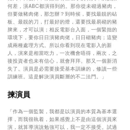
何差，演ABC都演得到的。那你從未砌過豬肉，
但要做豬肉佬，那怎辦？到時候，要找最靚的砧
板、最靚的刀，打最好的燈，還要找最易砌的豬
脾來，才可以演；相反電影台入面，一個緊拙的
環境下，要你日日演豬肉佬，日日砌豬肉；這變
成兩種處理方式。所以你看到現在電影入的新
人，演來是相當吃力，一次機會唔得，兩次，之
後投資者也未有信心，就會拜拜。那又一個新消
失了。演員是必需要接受基本訓練的，修讀一些
訓練班。這是解決演員斷層的不二法門。」
揀演員
「作為一個監製，我都是以演員的本質為基本選
擇，而我很執着，如果感覺上不是由這個演員來
演，就算導演說勉強可以，我一定不接受。試過