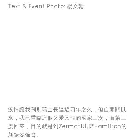
Text & Event Photo: 楊文翰
疫情讓我闊別瑞士長達近四年之久，但自開關以
來，我已重臨這個又愛又恨的國家三次，而第三
度回來，目的就是到Zermatt出席Hamilton的
新錶發佈會。