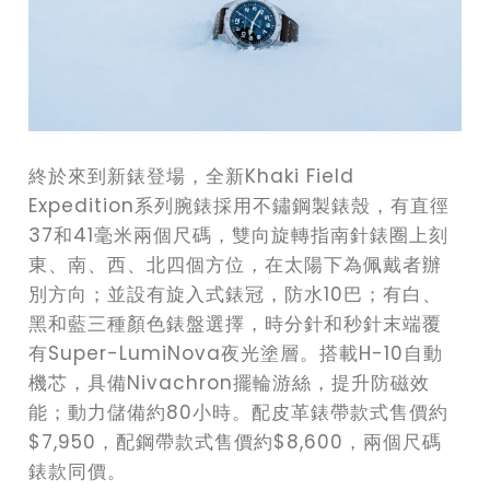
終於來到新錶登場，全新Khaki Field
Expedition系列腕錶採用不鏽鋼製錶殼，有直徑
37和41毫米兩個尺碼，雙向旋轉指南針錶圈上刻
東、南、西、北四個方位，在太陽下為佩戴者辦
別方向；並設有旋入式錶冠，防水10巴；有白、
黑和藍三種顏色錶盤選擇，時分針和秒針末端覆
有Super-LumiNova夜光塗層。搭載H-10自動
機芯，具備Nivachron擺輪游絲，提升防磁效
能；動力儲備約80小時。配皮革錶帶款式售價約
$7,950，配鋼帶款式售價約$8,600，兩個尺碼
錶款同價。