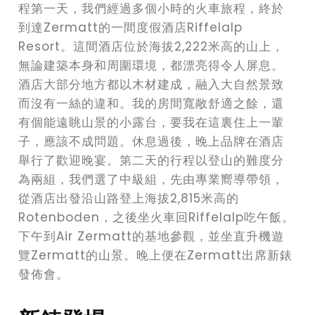
程第一天，我們經過多個小時的火車旅程，終於
到達Zermatt的一間度假酒店Riffelalp
Resort。這間酒店位於海拔2,222米高的山上，
無論建築本身和周圍環境，都漂亮得令人屏息。
酒店大部分地方都以木材建成，融入大自然景致
而沒有一絲的違和。我的房間寬敞舒適之餘，還
有個能遠眺山景的小露台，要我在這裏住上一輩
子，應該不成問題。休息過後，晚上品牌在酒店
舉行了歡迎晚宴。第二天的行程以登山的難度分
為兩組，我們選了中級組，先由專業嚮導帶領，
從酒店出發沿山路登上海拔2,815米高的
Rotenboden，之後坐火車回Riffelalp吃午飯。
下午到Air Zermatt的基地參觀，並坐直升機遊
覽Zermatt的山景。晚上便在Zermatt出席新錶
發佈會。