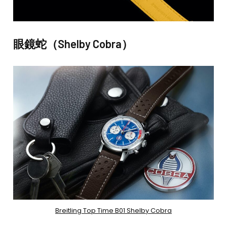
眼鏡蛇（Shelby Cobra）
Breitling Top Time B01 Shelby Cobra