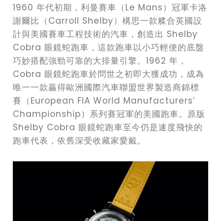
1960 年代初期，利曼賽車（Le Mans）冠軍卡洛
謝爾比（Carroll Shelby）構思一款糅合英國設
計與美國賽車工程技術的汽車，創造出 Shelby
Cobra 眼鏡蛇跑車，這款跑車以小巧輕便的底盤
巧妙搭配強勁可靠的大排量引擎。1962 年，
Cobra 眼鏡蛇跑車於問世之初即大獲成功，成為
唯一一款贏得歐洲國際汽車聯盟世界製造商錦標
賽（European FIA World Manufacturers’
Championship）系列賽冠軍的美國跑車。原版
Shelby Cobra 眼鏡蛇跑車至今仍是速度飛快的
跑車代表，依舊深受收藏家愛戴。