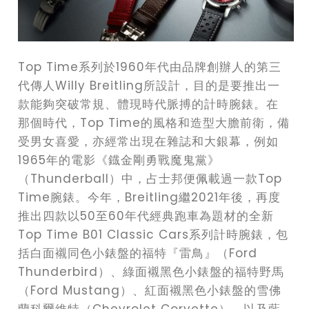
Top Time系列於1960年代由品牌創辦人的第三
代傳人Willy Breitling所設計，目的是要推出一
款能夠突破常規、體現時代脈搏的計時腕錶。在
那個時代，Top Time的風格和造型大膽前衛，備
受男女喜愛，亦經常出現在雜誌和大銀幕，例如
1965年的電影《鐡金剛勇戰魔鬼黨》
（Thunderball）中，占士邦便佩載過一款Top
Time腕錶。今年，Breitling繼2021年後，再度
推出四款以50至60年代經典跑車為題材的全新
Top Time B01 Classic Cars系列計時腕錶，包
括白面襯同色小錶盤的福特『雷鳥』（Ford
Thunderbird）、綠面襯黑色小錶盤的福特野馬
（Ford Mustang）、紅面襯黑色小錶盤的雪佛
蘭科爾維特（Chevrolet Corvette），以及藍