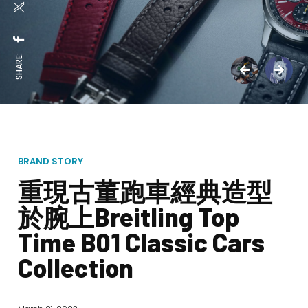
SHARE:
BRAND STORY
重現古董跑車經典造型
於腕上Breitling Top
Time B01 Classic Cars
Collection