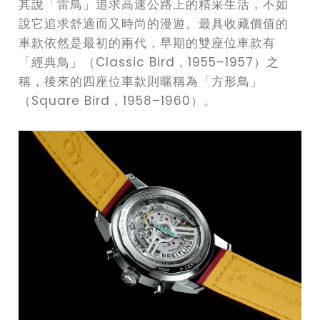
其說「雷鳥」追求高速公路上的精采生活，不如
說它追求舒適而又時尚的漫遊。最具收藏價值的
車款依然是最初的兩代，早期的雙座位車款有
「經典鳥」（Classic Bird，1955–1957）之
稱，後來的四座位車款則暱稱為「方形鳥」
（Square Bird，1958–1960）。