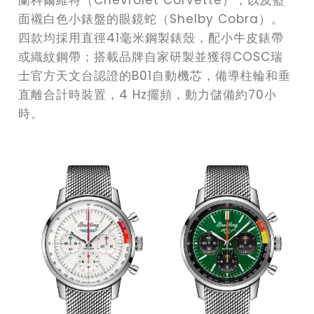
面襯白色小錶盤的眼鏡蛇（Shelby Cobra）。
四款均採用直徑41毫米鋼製錶殼，配小牛皮錶帶
或織紋鋼帶；搭載品牌自家研製並獲得COSC瑞
士官方天文台認證的B01自動機芯，備導柱輪和垂
直離合計時裝置，4 Hz擺頻，動力儲備約70小
時。