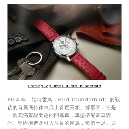
Breitling Top Time B01 Ford Thunderbird
1954 年，福特雷鳥（Ford Thunderbird）於戰
後的首屆底特律車展上首度亮相。據形容，它是
一款充滿駕駛樂趣的開篷車，車型搭配豪華設
計、堅固構造及引人注目的尾翼，氣勢十足。與