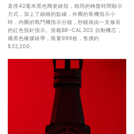
直徑42毫米黑色陶瓷錶殼，相同的轉盤時間顯示
方式，加上了細緻的點綴，外圈的客機指示小
時，內圈的戰鬥機指示分鐘，秒鐘就由一支修長
的紅色指針指示。搭載BR-CAL.302 自動機芯，
襯黑色橡膠錶帶，限量999枚，售價約
$32,200。