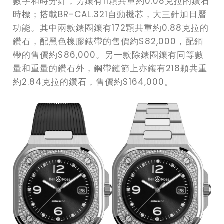
數字和時分針，另鑲有11顆共重約0.08克拉的鑽石
時標；搭載BR-CAL.321自動機芯，大三針加日曆
功能。其中兩款錶圈鑲有172顆共重約0.88克拉的
鑽石，配黑色橡膠錶帶的售價約$82,000，配鋼
帶的售價約$86,000。另一款除錶圈鑲有同等數
量和重量的鑽石外，鋼帶鏈節上亦鑲有218顆共重
約2.84克拉的鑽石，售價約$164,000。