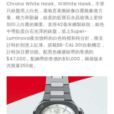
Chrono White Hawk。叫White Hawk，不單
只錶盤用上白色，還喻意著腕錶像白鷹般象徵力
量、權力和顯赫，錶底的藍寶石水晶玻璃上更特
別印上白鷹的圖案。直徑42毫米鋼製錶殼，銀色
中帶點蛋白石光澤的錶盤，填上Super-
Luminova夜光物料的白色時標和時分針，兩支
計時針則塗上紅漆。搭載BR-CAL.301自動機芯，
計時加日曆功能。配黑色橡膠錶帶的售價約
$47,000，配鋼帶的售價約$51,000，兩個版本
共限量250枚。