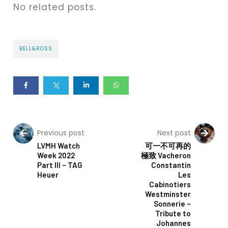
No related posts.
BELL&ROSS
Previous post
Next post
LVMH Watch
可一不可再的
Week 2022
極致 Vacheron
Part III – TAG
Constantin
Heuer
Les
Cabinotiers
Westminster
Sonnerie –
Tribute to
Johannes