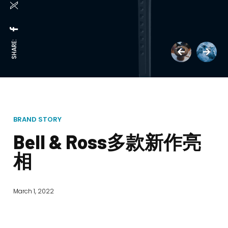
SHARE:
BRAND STORY
Bell & Ross多款新作亮
相
March 1, 2022