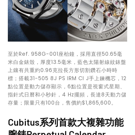
至於Ref. 958G-001座枱鐘，採用直徑50.65毫
米白金錶殼，厚度13.5毫米，藍色太陽射線紋錶盤
上鑲有共重約0.96克拉長方形切割鑽石小時時
標；搭載31-505 8J PS IRM CI J手上鍊機芯，12
點位置是動力儲存顯示，6點位置是視窗式星期、
指針式日曆和小秒針，4 Hz擺頻，長達8天動力儲
存量；限量只有100台，售價約$1,865,600。
Cubitus系列首款大複雜功能
腕錶Perpetual Calendar