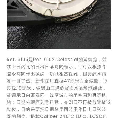
Ref. 6105是Ref. 6102 Celestial的延續篇，並
加上日內瓦的日出日落時間顯示，且可以根據冬
夏令時間作出微調，功能相當複雜，但資訊閱讀
卻一目了然。新作採用直徑47毫米白金錶殼，厚
度12.19毫米，錶盤由三塊藍寶石水晶玻璃組成，
能顯示日內瓦及同一緯度城市的星空圖和月亮軌
跡；日期外環經刻意扭動，令31日不再被放置於12
點位，目的是要把日期刻度同時用作日出日落時
間的刻度。搭載Caliber 240 C LU CL LCSO自