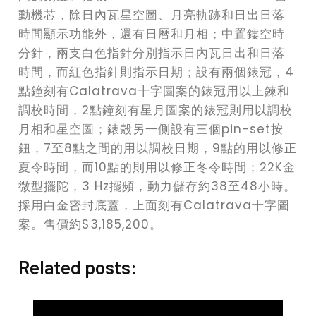
動機芯，除日內瓦星空圖、月亮軌跡和日出日落
時間顯示功能外，還有日曆和月相；中置鏤空時
分針，兩支白色指針分別指示日內瓦日出和日落
時間，而紅色指針則指示日期；設有兩個錶冠，4
點鐘刻有Calatrava十字圖案的錶冠用以上鍊和
調校時間，2點鐘刻有星月圖案的錶冠則用以調校
月相和星空圖；錶殼另一側設有三個pin-set按
鈕，7至8點之間的用以調校日期，9點的用以修正
夏令時間，而10點的則用以修正冬令時間；22K金
微型擺陀，3 Hz擺頻，動力儲存約38至48小時。
採用白金密封底蓋，上面刻有Calatrava十字圖
案。售價約$3,185,200。
Related posts: