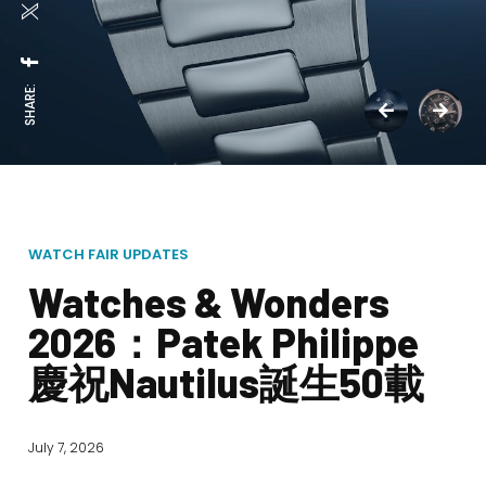
SHARE:
WATCH FAIR UPDATES
Watches & Wonders
2026：Patek Philippe
慶祝Nautilus誕生50載
July 7, 2026