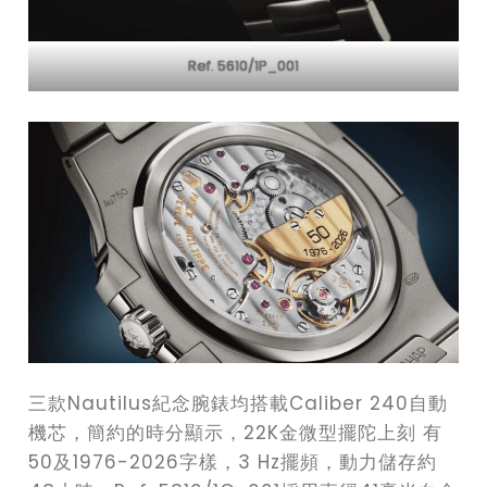
Ref. 5610/1P_001
三款Nautilus紀念腕錶均搭載Caliber 240自動
機芯，簡約的時分顯示，22K金微型擺陀上刻 有
50及1976-2026字樣，3 Hz擺頻，動力儲存約