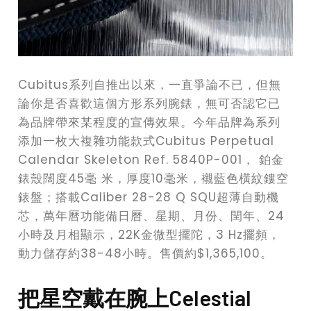
Cubitus系列自推出以來，一直爭論不已，但無
論你是否喜歡這個方形系列腕錶，無可否認它已
為品牌帶來某程度的宣傳效果。今年品牌為系列
添加一枚大複雜功能款式Cubitus Perpetual
Calendar Skeleton Ref. 5840P-001， 鉑金
錶殼闊度45毫 米，厚度10毫米，襯藍色橫紋鏤空
錶盤；搭載Caliber 28-28 Q SQU超薄自動機
芯，萬年曆功能備日曆、星期、月份、閏年、24
小時及月相顯示，22K金微型擺陀，3 Hz擺頻，
動力儲存約38-48小時。售價約$1,365,100。
把星空戴在腕上Celestial