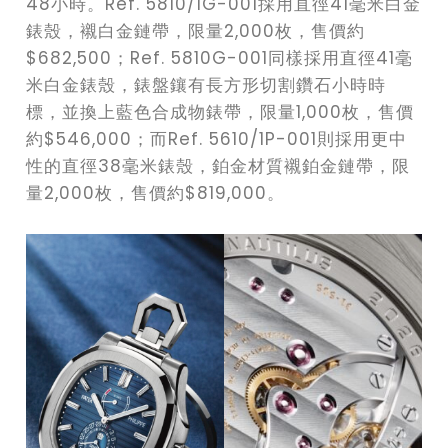
48小時。Ref. 5810/1G-001採用直徑41毫米白金
錶殼，襯白金鏈帶，限量2,000枚，售價約
$682,500；Ref. 5810G-001同樣採用直徑41毫
米白金錶殼，錶盤鑲有長方形切割鑽石小時時
標，並換上藍色合成物錶帶，限量1,000枚，售價
約$546,000；而Ref. 5610/1P-001則採用更中
性的直徑38毫米錶殼，鉑金材質襯鉑金鏈帶，限
量2,000枚，售價約$819,000。