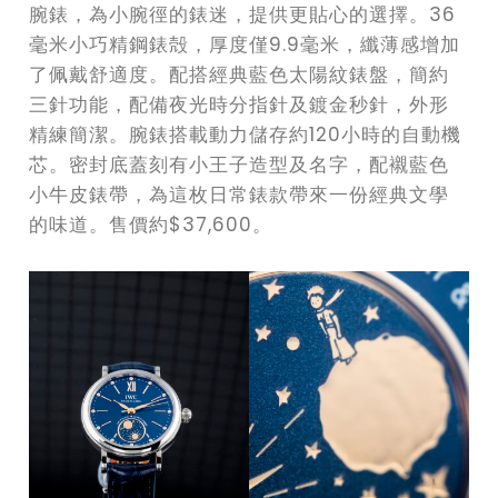
腕錶，為小腕徑的錶迷，提供更貼心的選擇。36
毫米小巧精鋼錶殻，厚度僅9.9毫米，纖薄感增加
了佩戴舒適度。配搭經典藍色太陽紋錶盤，簡約
三針功能，配備夜光時分指針及鍍金秒針，外形
精練簡潔。腕錶搭載動力儲存約120小時的自動機
芯。密封底蓋刻有小王子造型及名字，配襯藍色
小牛皮錶帶，為這枚日常錶款帶來一份經典文學
的味道。售價約$37,600。