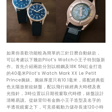
如果你喜歡功能較為簡單的三針日曆自動錶款，
可以考慮以下幾款Pilot’s Watch小王子特別版新
作。首先介紹兩款分別以精鋼及18K 5N紅金打造
的40毫米Pilot’s Watch Mark XX Le Petit
Prince腕錶。腕錶厚度只有10.1毫米，搭配經典藍
色太陽放射紋錶盤，配以飛行錶經典大時標及夜
光指針，3時位置以日期視窗取代時標，錶盤設計
清晰易讀。從錶背印有金飾小王子造型及名字的
半透視鏡窗之下，可見搭載動力儲存長達120小時