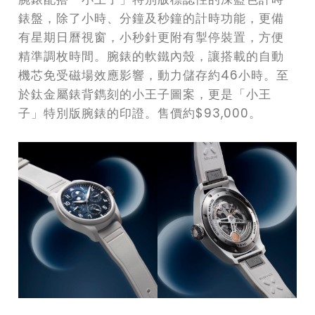
錶盤，除了小時、分鐘及秒鐘的計時功能，更備
有星期日曆視窗，小秒針更附有掣停裝置，方便
精準調枚時間。腕錶的軟鐵內殼，讓搭載的自動
機芯免受磁場效應影響，動力儲存約46小時。至
於鈦金屬錶背鐫刻的小王子圖案，更是「小王
子」特別版腕錶的印證。售價約$93,000。