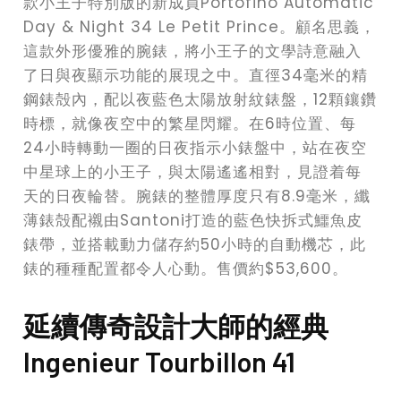
款小王子特別版的新成員Portofino Automatic
Day & Night 34 Le Petit Prince。顧名思義，
這款外形優雅的腕錶，將小王子的文學詩意融入
了日與夜顯示功能的展現之中。直徑34毫米的精
鋼錶殻內，配以夜藍色太陽放射紋錶盤，12顆鑲鑽
時標，就像夜空中的繁星閃耀。在6時位置、每
24小時轉動一圈的日夜指示小錶盤中，站在夜空
中星球上的小王子，與太陽遙遙相對，見證着每
天的日夜輪替。腕錶的整體厚度只有8.9毫米，纖
薄錶殻配襯由Santoni打造的藍色快拆式鱷魚皮
錶帶，並搭載動力儲存約50小時的自動機芯，此
錶的種種配置都令人心動。售價約$53,600。
延續傳奇設計大師的經典
Ingenieur Tourbillon 41