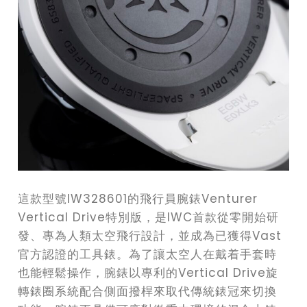
這款型號IW328601的飛行員腕錶Venturer
Vertical Drive特別版，是IWC首款從零開始研
發、專為人類太空飛行設計，並成為已獲得Vast
官方認證的工具錶。為了讓太空人在戴着手套時
也能輕鬆操作，腕錶以專利的Vertical Drive旋
轉錶圈系統配合側面撥桿來取代傳統錶冠來切換