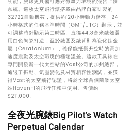
功能，腕錶更具備可應對微重力環境的混合上鍊
系統。這枚太空飛行錶搭載由品牌自家研製的
32722自動機芯，提供約120小時動力儲存、24
小時格式的任務基準時間（GMT/UTC）顯示，並
可調整時針顯示第二時區。直徑44.3毫米錶殼選
用白色陶瓷打造，至於錶圈及錶背則為瓷化鈦金
屬（Ceratanium），確保能抵禦升空時的高加
速度震動及太空環境的極端溫差。這款工具錶在
專門開發新一代太空站的Vast公司的加州總部，
通過了振動、氣壓變化及材質相容性測試，並獲
得Vast的太空飛行認證，將於全球首個商業太空
站Haven-1的飛行任務中使用。售價約
$211,000。
全夜光腕錶Big Pilot’s Watch
Perpetual Calendar