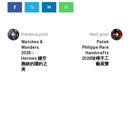
Previous post
Next post
Watches &
Patek
Wonders
Philippe Rare
2026：
Handcrafts
Hermès 鏤空
2026珍稀手工
腕錶的隱約之
藝展覽
美