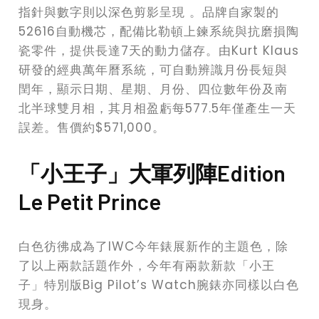
指針與數字則以深色剪影呈現 。品牌自家製的
52616自動機芯，配備比勒頓上鍊系統與抗磨損陶
瓷零件，提供長達7天的動力儲存。由Kurt Klaus
研發的經典萬年曆系統，可自動辨識月份長短與
閏年，顯示日期、星期、月份、四位數年份及南
北半球雙月相，其月相盈虧每577.5年僅產生一天
誤差。售價約$571,000。
「小王子」大軍列陣Edition
Le Petit Prince
白色彷彿成為了IWC今年錶展新作的主題色，除
了以上兩款話題作外，今年有兩款新款「小王
子」特別版Big Pilot’s Watch腕錶亦同樣以白色
現身。