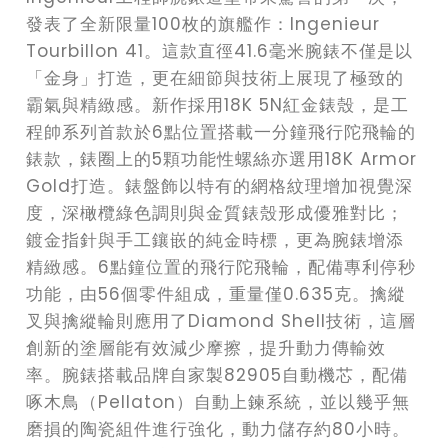
發表了全新限量100枚的旗艦作：Ingenieur
Tourbillon 41。這款直徑41.6毫米腕錶不僅是以
「金身」打造，更在細節與技術上展現了極致的
霸氣與精緻感。新作採用18K 5N紅金錶殼，是工
程帥系列首款於6點位置搭載一分鐘飛行陀飛輪的
錶款，錶圈上的5顆功能性螺絲亦選用18K Armor
Gold打造。錶盤飾以特有的網格紋理增加視覺深
度，深橄欖綠色調則與金質錶殼形成優雅對比；
鍍金指針與手工鑲嵌的純金時標，更為腕錶增添
精緻感。6點鐘位置的飛行陀飛輪，配備專利停秒
功能，由56個零件組成，重量僅0.635克。擒縱
叉與擒縱輪則應用了Diamond Shell技術，這層
創新的塗層能有效減少摩擦，提升動力傳輸效
率。腕錶搭載品牌自家製82905自動機芯，配備
啄木鳥（Pellaton）自動上鍊系統，並以幾乎無
磨損的陶瓷組件進行強化，動力儲存約80小時。