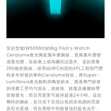
至於型號IW505801的Big Pilot’s Watch
Ceralume夜光陶瓷萬年曆腕錶，更將萬年曆變
成發光體，在錶展上成為矚目話題作。這款限量
250枚的新錶，採用由IWC內部的XPL工程部門歷
時多年研發的專利Ceralume技術，將Super-
LumiNova夜光顏料與陶瓷粉末，透過專門研發
的球磨工序均勻混合，使錶殼、錶盤及橡膠錶帶
皆能發光，而且亮度更可維持超過24小時。這款
獨特的腕錶，在日光下呈現白色與灰色調的亮面
及啞光質感，而在黑暗中則散發強烈藍色光芒，