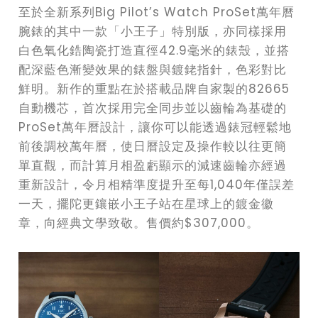
至於全新系列Big Pilot’s Watch ProSet萬年曆
腕錶的其中一款「小王子」特別版，亦同樣採用
白色氧化鋯陶瓷打造直徑42.9毫米的錶殼，並搭
配深藍色漸變效果的錶盤與鍍銠指針，色彩對比
鮮明。新作的重點在於搭載品牌自家製的82665
自動機芯，首次採用完全同步並以齒輪為基礎的
ProSet萬年曆設計，讓你可以能透過錶冠輕鬆地
前後調校萬年曆，使日曆設定及操作較以往更簡
單直觀，而計算月相盈虧顯示的減速齒輪亦經過
重新設計，令月相精準度提升至每1,040年僅誤差
一天，擺陀更鑲嵌小王子站在星球上的鍍金徽
章，向經典文學致敬。售價約$307,000。