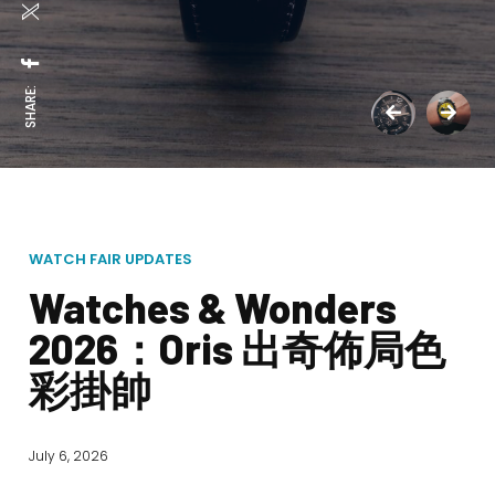
SHARE:
WATCH FAIR UPDATES
Watches & Wonders
2026：Oris 出奇佈局色
彩掛帥
July 6, 2026