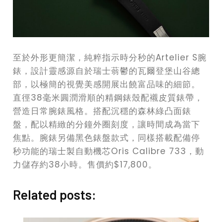
至於外形更簡潔，純粹指示時分秒的Artelier S腕
錶，設計靈感源自於瑞士蓊鬱的瓦爾登堡山谷總
部，以極簡的視覺美感開展出饒富品味的細節。
直徑38毫米圓潤滑順的精鋼錶殼配襯皮質錶帶，
營造日常腕錶風格。搭配沉穩的森林綠凸面錶
盤，配以精緻的分鐘外圈刻度，讓時間成為當下
焦點。腕錶另備黑色錶盤款式，同樣搭載配備停
秒功能的瑞士製自動機芯Oris Calibre 733，動
力儲存約38小時。售價約$17,800。
Related posts: