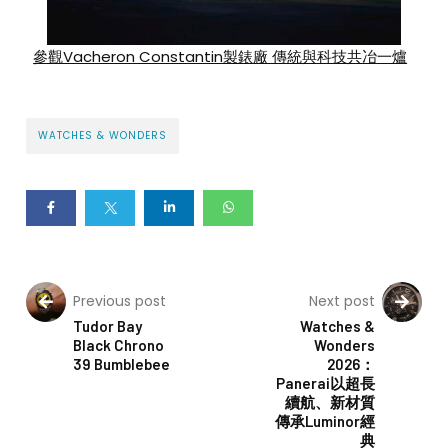
參觀Vacheron Constantin製錶廠 傳統與科技共冶一爐
WATCHES & WONDERS
Previous post
Next post
Tudor Bay
Watches &
Black Chrono
Wonders
39 Bumblebee
2026：
Panerai以超長
續航、新材質
傳承Luminor經
典