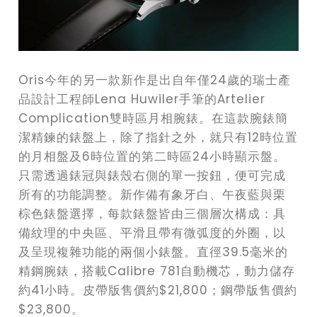
Oris今年的另一款新作是出自年僅24歲的瑞士產
品設計工程師Lena Huwiler手筆的Artelier
Complication雙時區月相腕錶。在這款腕錶簡
潔精鍊的錶盤上，除了指針之外，就只有12時位置
的月相盤及6時位置的第二時區24小時顯示盤。
只需透過錶冠與錶殼右側的單一按鈕，便可完成
所有的功能調整。新作備有象牙白、午夜藍與栗
棕色錶盤選擇，每款錶盤皆由三個層次構成：具
備紋理的中央區、平滑且帶有微弧度的外圈，以
及呈現複雜功能的兩個小錶盤。直徑39.5毫米的
精鋼腕錶，搭載Calibre 781自動機芯，動力儲存
約41小時。皮帶版售價約$21,800；鋼帶版售價約
$23,800。