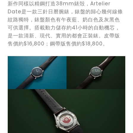
新作同樣以精鋼打造38mm錶殻，Artelier
Date是一款三針日曆腕錶，錶盤的歸心幾何線條
紋路獨特，錶盤顏色有午夜藍、奶白色及灰黑色
可供選擇。搭載動力儲存約41小時的自動機芯，
是一款清新、現代、實用的都會正裝錶。皮帶版
售價約$16,800；鋼帶版售價約$18,800。