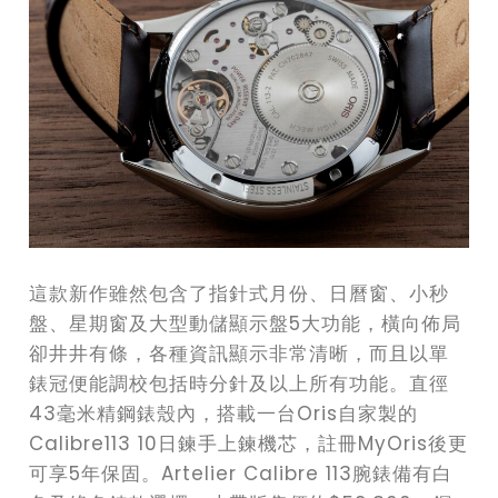
這款新作雖然包含了指針式月份、日曆窗、小秒
盤、星期窗及大型動儲顯示盤5大功能，橫向佈局
卻井井有條，各種資訊顯示非常清晰，而且以單
錶冠便能調校包括時分針及以上所有功能。直徑
43毫米精鋼錶殼內，搭載一台Oris自家製的
Calibre113 10日鍊手上鍊機芯，註冊MyOris後更
可享5年保固。Artelier Calibre 113腕錶備有白