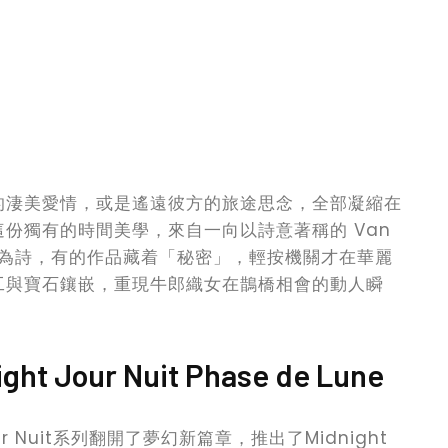
的淒美愛情，或是遙遠彼方的旅途思念，全部凝縮在
份獨有的時間美學，來自一向以詩意著稱的 Van
度化時間為詩，有的作品藏着「秘密」，輕按機關才在華麗
工與寶石鑲嵌，重現牛郎織女在鵲橋相會的動人瞬
。
our Nuit Phase de Lune
Jour Nuit系列翻開了夢幻新篇章，推出了Midnight