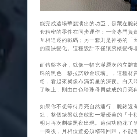
能完成這場華麗演出的功臣，是藏在腕
套精密的零件在同步運作：一套專門負
互相追逐的戲碼；另一套則是神祕的「天
的圓缺變化。這種設計不僅讓腕錶變得
而錶盤本身，就像一幅充滿層次的立體
殊的黑色「穆拉諾砂金玻璃」，這種材質要
粉，看起來就像布滿繁星的深夜。白天
了晚上，則由白色珍珠母貝做成的月亮
如果你不想等待月亮自然運行，腕錶還
鈕，整個錶盤就會啟動一場優美的「十
明月再次劃破黑夜出現。這個功能花了
一圈後，月相位置必須精確回歸，不能