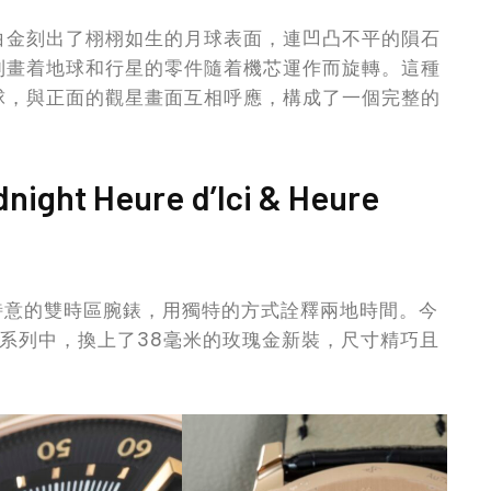
白金刻出了栩栩如生的月球表面，連凹凸不平的隕石
到畫着地球和行星的零件隨着機芯運作而旋轉。這種
球，與正面的觀星畫面互相呼應，構成了一個完整的
 Heure d’Ici & Heure
有詩意的雙時區腕錶，用獨特的方式詮釋兩地時間。今
ht系列中，換上了38毫米的玫瑰金新裝，尺寸精巧且
。