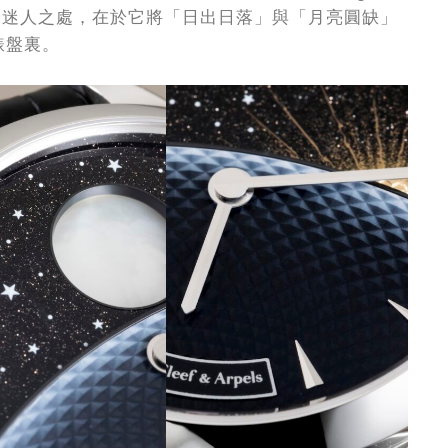
e。這款錶最迷人之處，在於它將「日出日落」與「月亮圓缺」
錶盤裏。