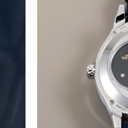
Watch
Lifestyle
Video
Contact
Search