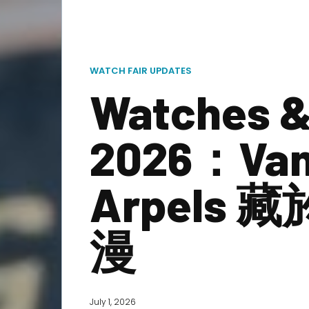
WATCH FAIR UPDATES
Watches &
2026：Van 
Arpels
漫
July 1, 2026