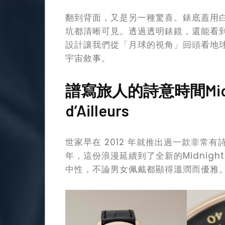
翻到背面，又是另一種驚喜。錶底蓋用
坑都清晰可見。透過透明錶鏡，還能看
設計讓我們從「月球的視角」回頭看地
宇宙敘事。
譜寫旅人的詩意時間Midnight
d’Ailleurs
世家早在 2012 年就推出過一款非常
年，這份浪漫延續到了全新的Midnig
中性，不論男女佩戴都顯得溫潤而優雅