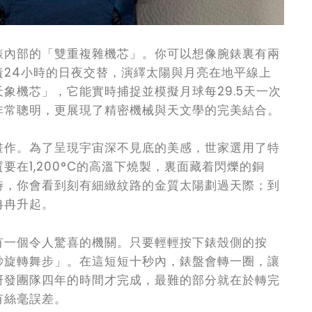
錶內部的「雙重複雜機芯」。你可以想像腕錶裏有兩
責24小時的日夜交替，演繹太陽與月亮在地平線上
象機芯」，它能實時捕捉並模擬月球每29.5天一次
非常聰明，更展現了精密機械與天文學的完美結合。
畫作。為了呈現宇宙深不見底的美感，世家選用了特
在1,200°C的高溫下燒製，裏面藏着閃爍的銅
時，你會看到刻有細緻紋路的金質太陽劃過天際；到
冉冉升起。
有一個令人驚喜的機關。只要輕輕按下錶殼側的按
秒旋轉舞步」。在這短短十秒內，錶盤會轉一圈，讓
研發團隊四年的時間才完成，最難的部分就在於轉完
有絲毫誤差。