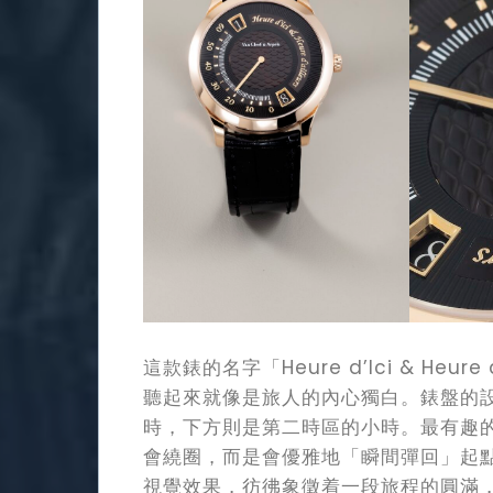
這款錶的名字「Heure d’Ici & Heu
聽起來就像是旅人的內心獨白。錶盤的
時，下方則是第二時區的小時。最有趣
會繞圈，而是會優雅地「瞬間彈回」起
視覺效果，彷彿象徵着一段旅程的圓滿