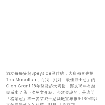
酒友每每提起Speyside區佳釀，大多都會先提
The Macallan，而我，則對「最佳威士忌」的
Glen Grant 18年竪豎起大姆指，那支18年有幾
幾威水？我下次另文介紹。今次要說的，是這間
「格蘭冠」單一麥芽威士忌酒廠宣布推出180年以