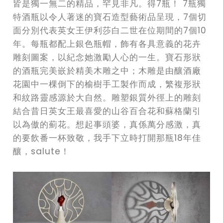
皆是獨一無二的精品，罕見非凡。得7瓶！ 7瓶獨
特酒瓶以令人著迷的寶石造型藝術品呈現，7個切
面分別代表英女王伊利莎白二世在位期間的7個10
年。每瓶都配上銀色瓶帽，飾有各具意義的花卉
雕刻圖案，以紀念她激勵人心的一生。寶石形狀
的酒瓶完美嵌於精美木雕之中；木雕是由釀酒廠
花園中一棵倒下的榆樹手工製作而成，繁複形狀
和紋路靈感源於大自然。雕塑銀質外徑上的雕刻
結合昔日英女王最喜愛的山谷百合花和蘇格蘭引
以為傲的薊花。想起事頭婆，真係萬分感激，真
的要飲番一杯致敬，我手下立時打開那瓶18年佳
釀，salute！