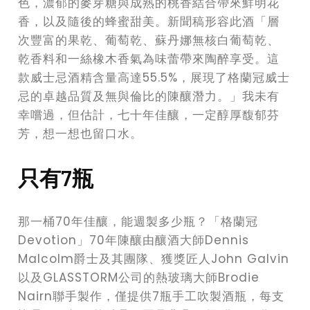
色，濃郁的麥芽糖與成熟的桃香結合帶來鮮明花
香，以及隨後的蜂蜜甜美。新聞稿形容此酒「層
次豐富的果乾、葡萄乾、蘇丹娜無核白葡萄乾、
乾香料和一絲橡木香氣為味蕾帶來陶醉享受。這
款威士忌酒精含量高達55.5%，展現了格蘭冠威士
忌的卓越品質及無與倫比的陳釀潛力。」我未有
幸嚐過，但估計，七十年佳釀，一定醇厚馥郁芬
芳，想一想也留口水。
只有7瓶
那一桶70年佳釀，能週製多少瓶？「格蘭冠
Devotion」70年陳釀由釀酒大師Dennis
Malcolm爵士及其團隊、獲獎匠人John Galvin
以及GLASSTORM公司的熱玻璃大師Brodie
Nairn聯手製作，僅提供7瓶手工吹製酒瓶，每支