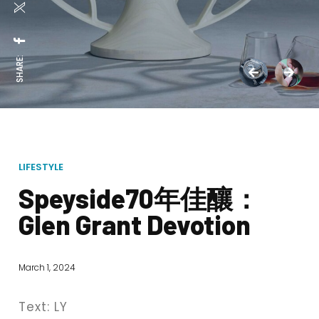
SHARE:
LIFESTYLE
Speyside70年佳釀：
Glen Grant Devotion
March 1, 2024
Text: LY