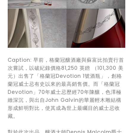
Caption: 早前，格蘭冠釀酒廠與蘇富比拍賣行首
次嘗試，以破紀錄價格81,250 英鎊 （101,300 美
元）出售了「格蘭冠Devotion 1號酒瓶」，創格
蘭冠威士忌有史以來的最高銷售價。而「格蘭冠
Devotion」70年威士忌歷經70年陳釀，色澤極
緻深沉，與出自John Galvin的華麗輕木雕結構
形成鮮明對比，使其成為世上最矚目的威士忌收
藏。
對於此次出品，釀酒大師Dennis Malcolm爵士