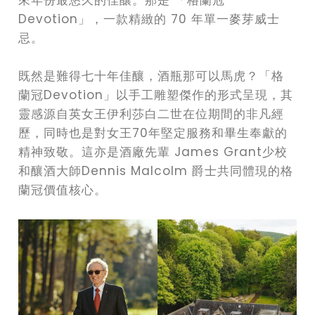
來年份最悠久的佳釀。那是 「格蘭冠
Devotion」，一款精緻的 70 年單一麥芽威士
忌。
既然是難得七十年佳釀，酒瓶那可以馬虎？「格
蘭冠Devotion」以手工雕塑傑作的形式呈現，其
靈感源自英女王伊利莎白二世在位期間的非凡經
歷，同時也是對女王70年堅定服務和畢生奉獻的
精神致敬。這亦是酒廠先輩 James Grant少校
和釀酒大師Dennis Malcolm 爵士共同體現的格
蘭冠價值核心。