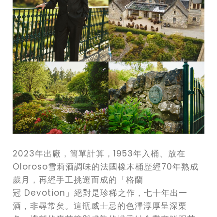
2023年出廠，簡單計算，1953年入桶、放在
Oloroso雪莉酒調味的法國橡木桶歷經70年熟成
歲月，再經手工挑選而成的「格蘭
冠 Devotion」絕對是珍稀之作，七十年出一
酒，非尋常矣。這瓶威士忌的色澤淳厚呈深栗