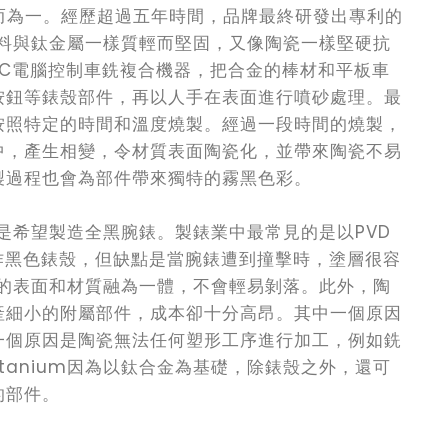
而為一。經歷超過五年時間，品牌最終研發出專利的
新物料與鈦金屬一樣質輕而堅固，又像陶瓷一樣堅硬抗
NC電腦控制車銑複合機器，把合金的棒材和平板車
按鈕等錶殼部件，再以人手在表面進行噴砂處理。最
按照特定的時間和溫度燒製。經過一段時間的燒製，
中，產生相變，令材質表面陶瓷化，並帶來陶瓷不易
製過程也會為部件帶來獨特的霧黑色彩。
原因是希望製造全黑腕錶。製錶業中最常見的是以PVD
作黑色錶殼，但缺點是當腕錶遭到撞擊時，塗層很容
um的表面和材質融為一體，不會輕易剝落。此外，陶
產細小的附屬部件，成本卻十分高昂。其中一個原因
一個原因是陶瓷無法任何塑形工序進行加工，例如銑
tanium因為以鈦合金為基礎，除錶殼之外，還可
的部件。