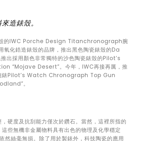
料來造錶殼。
 Porche Design Titanchronograph腕
個用氧化鋯造錶殼的品牌，推出黑色陶瓷錶殼的Da
先推出採用顏色非常獨特的沙色陶瓷錶殼的Pilot’s
dition “Mojave Desert”。今年，IWC再接再厲，推
’s Watch Chronograph Top Gun
oodland”。
輕，硬度及抗刮能力僅次於鑽石。當然，這裡所指的
。這些無機非金屬物料具有出色的物理及化學穩定
下，依然絲毫無損。除了用於製錶外，科技陶瓷的應用