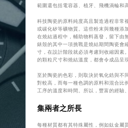
範圍還包括電容器、植牙、飛機渦輪和
科技陶瓷的原料純度高且製造過程非常
或碳化矽等礦物質。這些粉末與幾種添
在燒結過程中，輔助物料蒸發，留下由
錶殼的其中一項挑戰是燒結期間陶瓷會
寸，在設計階段就必須考慮到收縮因素
的顆粒尺寸和燒結溫度，都會令成品呈
至於陶瓷的色彩，則取決於氧化鋯與不
對較高，而每一種色調的原料和混合比
工序的溫度和時間。所以，豐富的經驗
集兩者之所長
每種材質都有其特殊屬性，例如鈦金屬