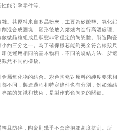
高性能引擎零件等。
複雜。其原料來自多晶粉末，主要為矽酸鹽、氧化鋁
加劑混合成團塊，塑形後放入熔爐內進行高溫處理。
無數微晶粒組成且狀態非常穩定的陶瓷體。製造陶瓷
縮小約三分之一。為了確保機芯能夠完全符合錶殼尺
。即使運用相同的基本物料，不同的燒結方法、所選
現截然不同的樣貌。
同金屬氧化物的結合。彩色陶瓷對原料的純度要求相
例都不同，製造過程和特定條件也有分別，例如燒結
、專業的知識和技術，是製作彩色陶瓷的關鍵。
質輕且防碎，陶瓷則幾乎不會磨損並高度抗刮。所