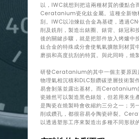
以，IWC就想到把這兩種材質的優點合
Ceratanium瓷化鈦金屬。這種全
刮。IWC以冶煉鈦合金為基礎，透過C
削及銑削，製造出錶圈、錶背、錶冠和
後的關鍵步驟，就是把部件放入烤爐中
鈦合金的特殊成分會使氧氣擴散到材質
Watch
磨損和高度抗刮的特質。與此同時，燒
Lifestyle
研發Ceratanium的其中一個主要
物理氣相沉積和DLC類鑽碳塗層技術製
Video
易會剝落並露出基材。而Ceratani
瓷雖然可以製造黑色錶殼，但若用來生
Contact
是陶瓷在燒製時會收縮約三分之一；另
削或鑽孔，都很容易令陶瓷碎裂。Cera
以透過塑形工序來製造出多種不同形狀
Search