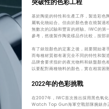
突破性的色彩工程
基於陶瓷的特性和生產工序，製造彩色
屬氧化物結合。但由於顏色會在燒製過
無數次的試驗和豐富的經驗。IWC的第一
參考，然後製作陶瓷樣品作比較，按部
有了錶殼顏色的定案之後，就要開始著
而每種材質都有著完全不同的特性和製
品牌會要求指針的夜光物料和錶盤顏色
以要配對兩種物料的顏色，實在相當困
2022年的色彩挑戰
在2007年，IWC首次推出採用黑色氧化
Watch Top Gun海軍空戰部隊腕