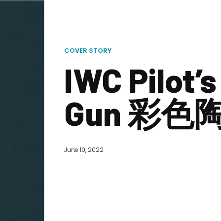
COVER STORY
IWC Pilot’
Gun 彩
June 10, 2022