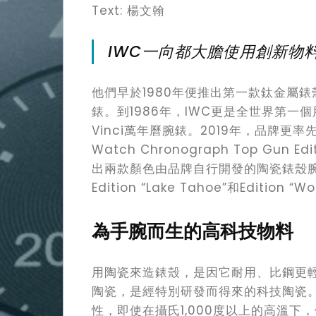
Text: 楊文翰
IWC一向都大膽使用創新物
他們早於1980年便推出第一款鈦金屬錶殼的IWC
錶。到1986年，IWC更是全世界第一
Vinci萬年曆腕錶。2019年，品牌更率
Watch Chronograph Top Gun E
出兩款顏色由品牌自行開發的陶瓷錶殼腕錶Pilot
Edition “Lake Tahoe”和Edition “W
為手腕而生的高科技物料
用陶瓷來造錶殼，是因它耐用、比鋼更
陶瓷，是經特別研發而得來的科技陶瓷
性，即使在攝氏1,000度以上的高溫