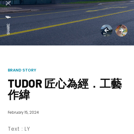
SHARE:
BRAND STORY
TUDOR 匠心為經．工藝
作緯
February 15, 2024
Text : LY