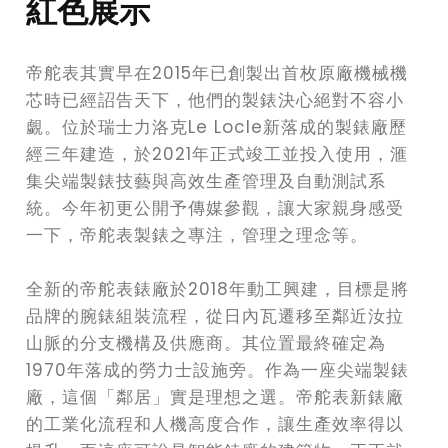
紅色展示
帝舵表其實早在2015年已創製出首枚原廠機械機
芯時已經詔告天下，他們的製錶決心絕對不容小
覷。位於瑞士力洛克Le Locle新落成的製錶廠歷
經三年建造，於2021年正式竣工並投入使用，滙
集尖端製錶技藝與高效生產管理及自動測試系
統。今年初更公開予傳媒參觀，讓大家親身感受
一下，帝舵表製錶之專注，管理之理念等。
全新的帝舵表錶廠於2018年動工興建，目標是將
品牌的腕錶組裝流程，從日內瓦遷移至鄰近汝拉
山脈的分支機構及供應商。其位置最終確定為
1970年落成的勞力士設施旁。作為一座尖端製錶
廠，這個「鄰居」實是理想之選。帝舵表新錶廠
的工業化流程和人機高度合作，讓生產效率得以