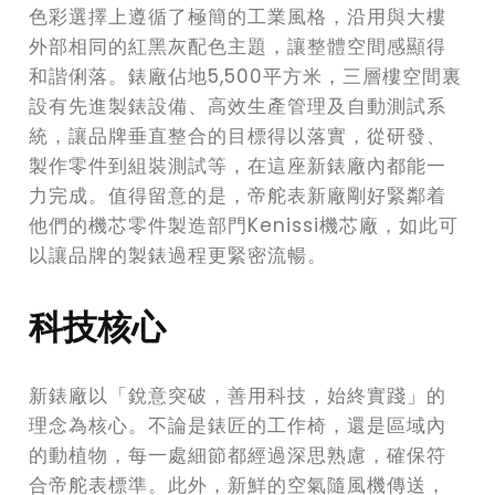
色彩選擇上遵循了極簡的工業風格，沿用與大樓
外部相同的紅黑灰配色主題，讓整體空間感顯得
和諧俐落。錶廠佔地5,500平方米，三層樓空間裏
設有先進製錶設備、高效生產管理及自動測試系
統，讓品牌垂直整合的目標得以落實，從研發、
製作零件到組裝測試等，在這座新錶廠內都能一
力完成。值得留意的是，帝舵表新廠剛好緊鄰着
他們的機芯零件製造部門Kenissi機芯廠，如此可
以讓品牌的製錶過程更緊密流暢。
科技核心
新錶廠以「銳意突破，善用科技，始終實踐」的
理念為核心。不論是錶匠的工作椅，還是區域內
的動植物，每一處細節都經過深思熟慮，確保符
合帝舵表標準。此外，新鮮的空氣隨風機傳送，