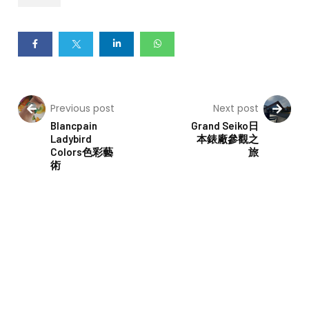
Previous post
Next post
Blancpain
Grand Seiko日
Ladybird
本錶廠參觀之
Colors色彩藝
旅
術