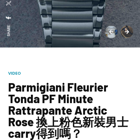
SHARE:
VIDEO
Parmigiani Fleurier
Tonda PF Minute
Rattrapante Arctic
Rose 換上粉色新裝男士
carry得到嗎？