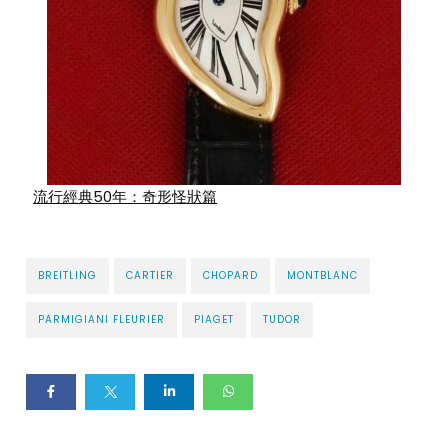
流行經典50年：奇形怪狀篇
BREITLING
CARTIER
CHOPARD
MONTBLANC
PARMIGIANI FLEURIER
PIAGET
TUDOR