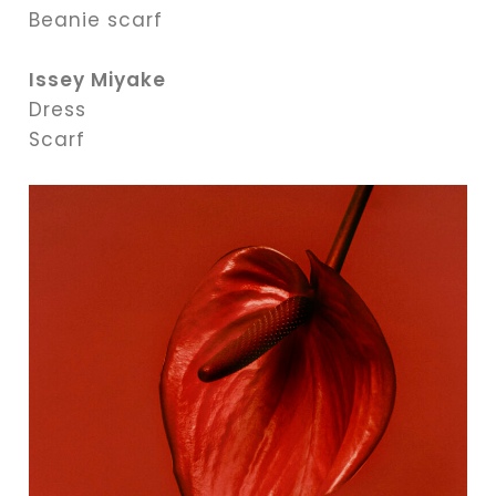
Beanie scarf
Issey Miyake
Dress
Scarf