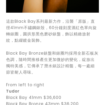
這款Black Bay系列最新力作，沿襲「原版」直
徑41mm不鏽鋼錶殼，60分鐘刻度酒紅色單向旋
轉錶圈，圓拱形黑色磨砂錶盤，飾以精緻放射
紋，點綴鍍金裝飾。
Black Bay Bronze錶盤和錶圈均採用全新石板灰
色調，隨時間推移產生更加微妙的變化，綻放出
獨特美感，它傳承了潛水錶設計精髓，每一處細
節皆耐人尋味。
From left to right
Tudor
Black Bay 41mm $36,600
Black Bay Bronze 43mm $36,200