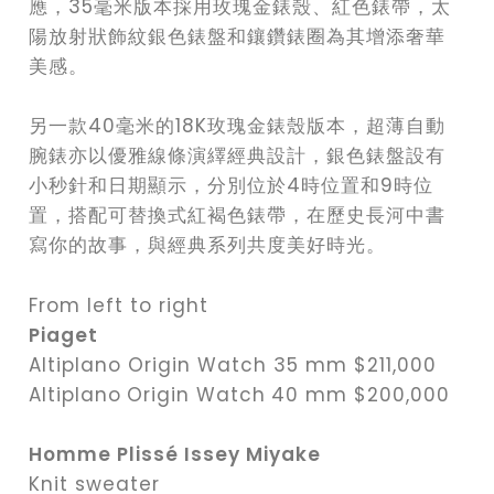
應，35毫米版本採用玫瑰金錶殼、紅色錶帶，太
陽放射狀飾紋銀色錶盤和鑲鑽錶圈為其增添奢華
美感。
另一款40毫米的18K玫瑰金錶殼版本，超薄自動
腕錶亦以優雅線條演繹經典設計，銀色錶盤設有
小秒針和日期顯示，分別位於4時位置和9時位
置，搭配可替換式紅褐色錶帶，在歷史長河中書
寫你的故事，與經典系列共度美好時光。
From left to right
Piaget
Altiplano Origin Watch 35 mm $211,000
Altiplano
Origin Watch
40 mm $200,000
Homme Plissé Issey Miyake
Knit sweater