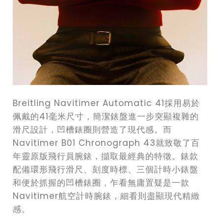
Breitling Navitimer Automatic 41採用易於
佩戴的41毫米尺寸，簡潔錶盤進一步突顯複雜的
滑尺設計，凹槽錶圈則營造了現代感。而
Navitimer B01 Chronograph 43就致敬了百
年靈原版飛行員腕錶，擷取最經典的特徵。錶款
配備環形飛行滑尺、刻度時標、三個計時小錶盤
和便於抓握的凹槽錶圈，乍看無庸置疑是一款
Navitimer航空計時腕錶，細看則盡顯現代精緻
感。