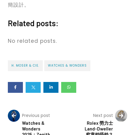
簡設計。
Related posts:
No related posts.
H. MOSER & CIE.
WATCHES & WONDERS
Previous post
Next post
Watches &
Rolex 勞力士
Wonders
Land-Dweller
2025：Zenith
究竟炒唔炒？