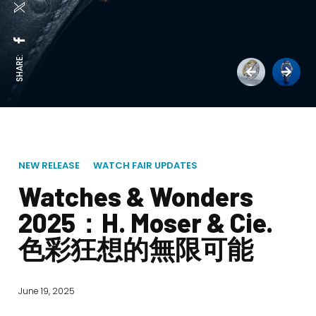
SHARE:
NEW RELEASE
WATCH FAIR UPDATES
Watches & Wonders
2025：H. Moser & Cie.
色彩狂想的無限可能
June 19, 2025