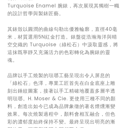
Turquoise Enamel 腕錶，再次展現其獨樹一幟
的設計哲學與製錶匠藝。
其錶殼以圓潤的曲線勾勒出優雅輪廓，直徑40毫
米，材質選用5N紅金打造。錶盤從浩瀚海洋與晴
空交織的 Turquoise（綠松石）中汲取靈感，將
這抹既寧靜又充滿活力的色彩轉化為腕錶的靈
魂。
品牌以手工燒製的琺瑯工藝呈現出令人屏息的
「綠松石」色澤，專業工匠首先在白金底座上雕
刻出錘紋圖案，接著以手工精確地覆蓋多層半透
明琺瑯。H. Moser & Cie. 更使用三種不同的顏
料，創造出如今已成為品牌象徵的著名煙燻漸變
效果。每次燒製過程中，顏料會相互融合，但色
彩的濃郁度始終保持不變。最終呈現出明亮的漸