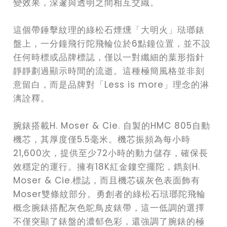
變效果，深邃與透明之間相互交織。
這個帶錘擊紋理的綠松石煙燻「大明火」琺瑯錶
盤上，一分鐘飛行陀飛輪位於6點鐘位置，並不設
任何時標或品牌標誌，僅以一對纖細的葉形指針
靜靜劃過顯示時間的流逝。這種極簡風格並非刻
意留白，而是品牌對「Less is more」理念的淋
漓詮釋。
腕錶搭載H. Moser & Cie. 自製的HMC 805自動
機芯，其厚度僅5.5毫米。機芯振頻為每小時
21,600次，提供至少72小時的動力儲存，確保長
效穩定的運行。擁有18K紅金鏤空擺陀，鐫刻H.
Moser & Cie.標誌，而且機芯碳灰色表面飾有
Moser雙條紋部分。勇創者的綠松石琺瑯陀飛輪
概念腕錶搭配灰色鴕鳥皮錶帶，這一低調的選擇
不僅突顯了錶盤的濃郁色彩，還強調了腕錶的極