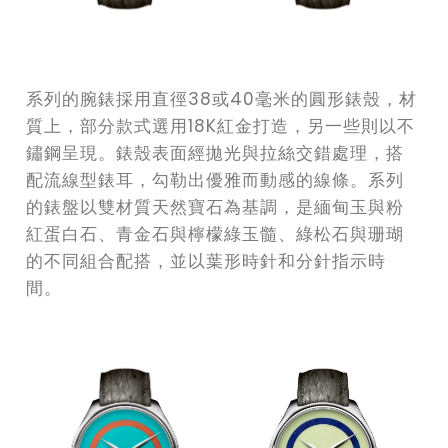
系列的腕錶採用直徑38或40毫米的圓形錶殼，材
質上，部分款式選用18K紅金打造，另一些則以不
鏽鋼呈現。錶殼表面經拋光與拉絲交錯處理，搭
配流線型錶耳，勾勒出優雅而動感的線條。系列
的錶盤以雙材質天然寶石為基調，是緬甸玉與粉
紅蛋白石、青金石與檸檬綠玉髓、綠松石與珊瑚
的不同組合配搭，並以葉形時針和分針指示時
間。