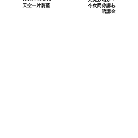
天空一片蔚藍
今次同你講芯
唔講金