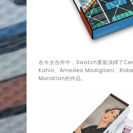
Watch
在今次合作中，Swatch重新演繹了Cent
Lifestyle
Kahlo、Amedeo Modigliani、Rober
Mondrian的作品。
Video
Contact
Search