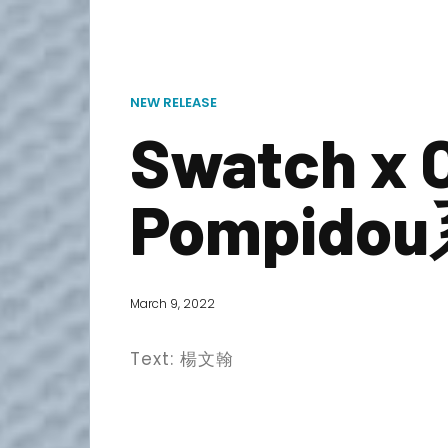
NEW RELEASE
Swatch x 
Pompid
March 9, 2022
Text: 楊文翰