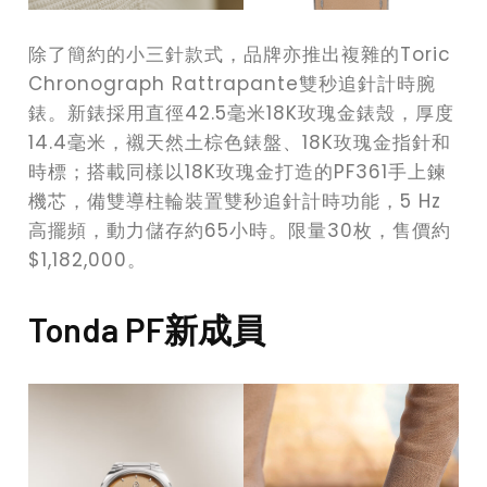
除了簡約的小三針款式，品牌亦推出複雜的Toric
Chronograph Rattrapante雙秒追針計時腕
錶。新錶採用直徑42.5毫米18K玫瑰金錶殼，厚度
14.4毫米，襯天然土棕色錶盤、18K玫瑰金指針和
時標；搭載同樣以18K玫瑰金打造的PF361手上鍊
機芯，備雙導柱輪裝置雙秒追針計時功能，5 Hz
高擺頻，動力儲存約65小時。限量30枚，售價約
$1,182,000。
Tonda PF新成員