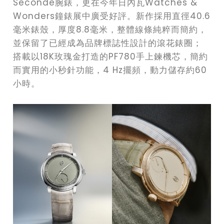
Seconde腕錶，更在今年日內瓦Watches &
Wonders鐘錶展中廣受好評。新作採用直徑40.6
毫米錶殼，厚度8.8毫米，整體線條純粹而簡約，
並保留了已經成為品牌標誌性設計的滾花錶圈；
搭載以18K玫瑰金打造的PF780手上鍊機芯，簡約
而實用的小秒針功能，4 Hz擺頻，動力儲存約60
小時。