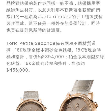
品牌對錶帶的製作亦同樣一絲不苟，錶帶採用磨
絨鱷魚皮材質，以意大利那不勒斯著名裁縫師們
常用的一種名為punto a mano的手工縫製技藝
製作而成。這不僅是一種外在的美學設計，同時
也旨在提升佩戴時的舒適度。
Toric Petite Seconde備有兩種不同材質選
擇，18K玫瑰金版本襯砂金色錶盤、18K玫瑰金時
標和指針，售價約$394,000；鉑金版本則襯灰綠
色錶盤、18K金鍍銠時標和指針，售價約
$456,000。