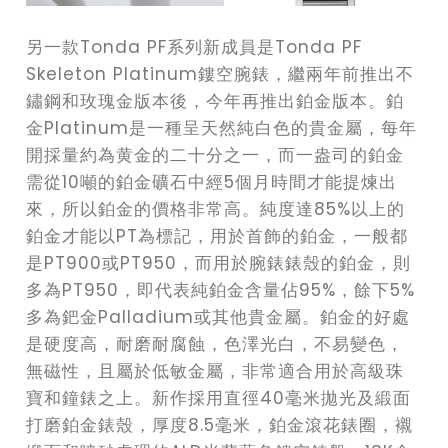
另一款Tonda PF系列新成員是Tonda PF
Skeleton Platinum鏤空腕錶，繼兩年前推出不
鏽鋼和玫瑰金版本後，今年再推出鉑金版本。鉑
金Platinum是一種呈天然純白色的貴金屬，每年
開採量約為黄金的二十分之一，而一盎司的鉑金
需從10噸的鉑金礦石中經5個月時間才能提煉出
來，所以鉑金的價格非常高。純度達85%以上的
鉑金才能以PT為標記，用於首飾的鉑金，一般都
是PT900或PT950，而用於腕錶錶殼的鉑金，則
多為PT950，即代表純鉑金含量佔95%，餘下5%
多為鈀金Palladium或其他貴金屬。鉑金的好處
是硬度高，耐磨耐腐蝕，色澤光白，不易變色，
無磁性，且屬於低敏金屬，非常適合用於高級珠
寶和鐘錶之上。新作採用直徑40毫米拋光及緞面
打磨鉑金錶殼，厚度8.5毫米，鉑金滾花錶圈，襯