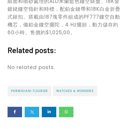
緞面和噴砂處理的ALD米蘭藍色鏤空錶盤、18K金
鍍銠鏤空指針和時標，配鉑金鏈帶和18K白金折疊
式錶扣。搭載由187塊零件組成的PF777鏤空自動
機芯，備鉑金鏤空擺陀，4 Hz擺頻，動力儲存約
60小時。售價約$1,025,00。
Related posts:
No related posts.
PARMIGIANI FLEURIER
WATCHES & WONDERS