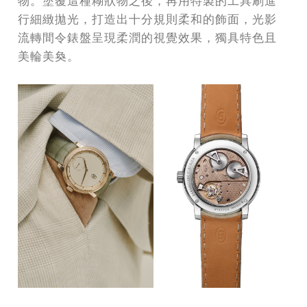
物。塗覆這種糊狀物之後，再用特製的工具刷進
行細緻拋光，打造出十分規則柔和的飾面，光影
流轉間令錶盤呈現柔潤的視覺效果，獨具特色且
美輪美奐。