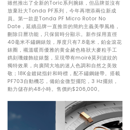
雖然推出了全新的Toric系列腕錶，但品牌並沒有
放棄壯大Tonda PF系列，今年再增添兩位新成
員。第一款是Tonda PF Micro Rotor No
Date，延續品牌一直推崇的簡約主義美學風格，
刪除日曆功能，只保留時分顯示。新作採用直徑
40毫米不鏽鋼錶殼，厚度只有7.8毫米，鉑金滾花
錶圈，襯溫暖而優雅的黄金赭色格狀大麥粒手工
鐫刻璣鏤飾紋錶盤，呈現帶有moiré莫列波紋的
獨特效果，向廣闊大地的迷人色調和自然之美致
敬；18K金鍍銠指針和時標，配不鏽鋼鏈帶。搭載
PF703自動機芯，備鉑金微型擺陀，3 Hz擺頻，
動力儲存約48小時。售價約$206,000。