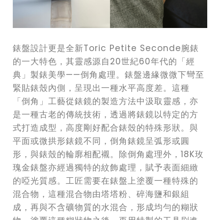
錶盤設計更是全新Toric Petite Seconde腕錶
的一大特色，其靈感源自20世紀60年代的「經
典」製錶美學——倒角處理。錶盤邊緣微微下彎至
緊貼錶殼內側，呈現出一種水平高度差。這種
「倒角」工藝從錶鏡的製造方法中汲取靈感，亦
是一種古老的傳統技術，透過將錶鏡以特定的方
式打造成型，高度剛好配合錶殼的特殊形狀。與
平面或微拱形錶鏡不同，倒角錶鏡呈弧形或圓
形，與錶殼的輪廓相配襯。除倒角處理外，18K玫
瑰金錶盤亦經過獨特的紋飾處理，賦予表面細緻
的啞光質感。工匠需要在錶盤上塗覆一種特殊的
混合物，這種混合物由塔塔粉、碎海鹽和銀組
成，再與不含礦物質的水混合，形成均勻的糊狀