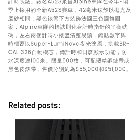
計時腕錶。錶名A523來自Alpine車隊在今年F1賽
季上採用的全新A523賽車，42毫米錶殼以拋光及
磨砂相間，黑色錶盤下方裝飾法國三色國旗圖
案，Alpine車隊的標誌則化身計時指針的平衡砝
碼，左右兩個計時小錶盤清楚易讀，鑲貼數字與
時標覆以Super-LumiNova夜光塗層，搭載BR-
CAL 326自動機芯，備計時和日曆顯示功能，防
水深度達100米。限量500枚，可配襯精鋼鏈帶或
黑色皮錶帶，售價分別約為$55,000和$51,000。
Related posts: