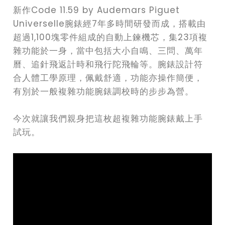
新作Code 11.59 by Audemars Piguet
Universelle腕錶經7年多時間研發而成，搭載由
超過1,100塊零件組成的自動上鍊機芯，集23項複
雜功能於一身，當中包括大小自鳴、三問、萬年
曆、追針飛返計時和飛行陀飛輪等。腕錶設計符
合人體工學原理，佩戴舒適，功能亦操作簡便，
有別於一般複雜功能腕錶調校時的步步為營。
今次就讓我們親身把這枚超複雜功能腕錶戴上手
試玩。