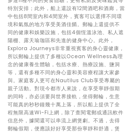
多達11種不同的美食體驗，更有私廚及美味鑑賞等
特別安排；此外，船上還設有12間酒吧和酒廊，當
中包括8間室內和4間室外，賓客可以選擇不同環
境和氣氛的地方享受美酒佳餚。郵輪上還提供不
同的健康和娛樂設施，包括4個恆溫泳池、私人遮
陽棚、露天瑜珈區和先進的健身中心。此外，
Explora Journeys非常重視賓客的身心靈健康，
所以郵輪上提供了多種以Ocean Wellness為理
念的健康養生體驗，包括水療、熱療設施、鹽洞
等，還有多種不同的身心靈和美容療程讓大家參
與。家庭客人更可在Nautilus Club享受專屬的
親子活動。對現今都市人來說，在享受寧靜假期
的同時，亦必須要與世界接軌，坐得郵輪，生意
可能真的秒秒鐘幾十萬上落，所以船上提供了全
程無限高速Wi-Fi上網，除了查閱電郵或通訊軟件
信息外，據聞還可以串流上網煲劇。不過，去得
郵輪假期，便應該好好享受那份寧靜和舒適，煲