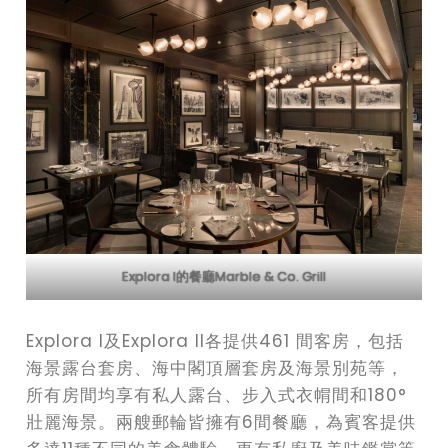
Explora I的餐廳Marble & Co. Grill
Explora I及Explora II各提供461 間客房，包括
海景露台套房、海中閣頂層套房及海景別苑等，
所有房間均享有私人露台、步入式衣㡌間和180°
壯麗海景。兩艘郵輪皆擁有6間餐廳，為賓客提供