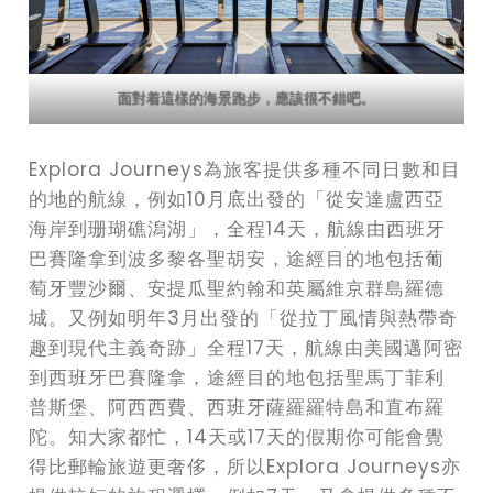
面對着這樣的海景跑步，應該很不錯吧。
Explora Journeys為旅客提供多種不同日數和目
的地的航線，例如10月底出發的「從安達盧西亞
海岸到珊瑚礁潟湖」，全程14天，航線由西班牙
巴賽隆拿到波多黎各聖胡安，途經目的地包括葡
萄牙豐沙爾、安提瓜聖約翰和英屬維京群島羅德
城。又例如明年3月出發的「從拉丁風情與熱帶奇
趣到現代主義奇跡」全程17天，航線由美國邁阿密
到西班牙巴賽隆拿，途經目的地包括聖馬丁菲利
普斯堡、阿西西費、西班牙薩羅羅特島和直布羅
陀。知大家都忙，14天或17天的假期你可能會覺
得比郵輪旅遊更奢侈，所以Explora Journeys亦