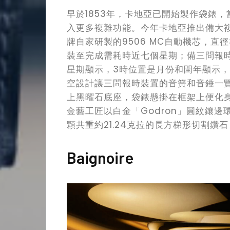
早於1853年，卡地亞已開始製作袋錶
入更多複雜功能。今年卡地亞推出備大複雜功能
牌自家研製的9506 MC自動機芯，直徑
裝至完成需耗時近七個星期；備三問報時
星期顯示，3時位置是月份和閏年顯示，
空設計讓三問報時裝置的音簧和音錘一
上黑曜石底座，袋錶懸掛在框架上便化身
金藝工匠以白金「Godron」圓紋鑲邊
顆共重約21.24克拉的長方梯形切割鑽
Baignoire