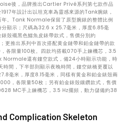
inoise後，品牌推出Cartier Privé系列第七款作品
er先生於1917年設計出以坦克車為靈感來源的Tank腕錶，
年。Tank Normale保留了原型腕錶的整體比例
；尺碼為32.6 x 25.7毫米，厚度6.85毫
金錶殼襯黑色鱷魚皮錶帶款式，售價分別約
量200枚；更推出系列中首次搭配黄金鏈帶和鉑金鏈帶的款
00，各限量100枚。四款均搭載070手上鍊機芯，3.5
k Normale還有鏤空款式，備24小時顯示功能，時
白天時間，下半部則顯示夜晚時間，鏤空錶橋更覆以
27.8毫米，厚度8.15毫米，同樣有黄金和鉑金錶殼兩
30,000，各限量50枚；另有鉑金錶殼鑲鑽款式，售價
628 MC手上鍊機芯，3.5 Hz擺頻，動力儲備約38
nd Complication Skeleton