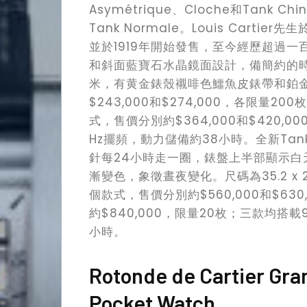
Asymétrique、Cloche和Tank Ch
Tank Normale。Louis Carti
並於1919年開始發售，至今經歷超過一百
和斜面藍寶石水晶鏡面設計，備簡約的時分顯示
米，有黄金錶殼襯啡色鱷魚皮錶帶和鉑
$243,000和$274,000，各限
Watch
式，售價分別約$364,000和$420,0
Hz擺頻，動力儲備約38小時。全新Tan
Lifestyle
針每24小時走一圈，錶盤上半部顯示
漸變色，象徵晝夜變化。尺碼為35.2 x 
Video
個款式，售價分別約$560,000和$6
約$840,000，限量20枚；三款均搭載9
Contact
小時。
Rotonde de Cartier Gra
Search
Pocket Watch