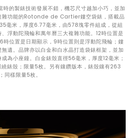
，當時的製錶技術發展不錯，機芯尺寸越加小巧，並加
的Rotonde de Cartier鏤空袋錶，搭載品
35毫米，厚度6.77毫米，由578塊零件組成，從組
、浮動陀飛輪和萬年曆三大複雜功能。12時位置是
6時位置是日期顯示，9時位置則是浮動陀飛輪；鏤
覽無遺。品牌亦以白金和白水晶打造袋錶框架，並加
成為小座鐘。白金錶殼直徑56毫米，厚度12毫米；
環繞錶殼；限量5枚。另有鑲鑽版本，錶殼鑲有263
石；同樣限量5枚。