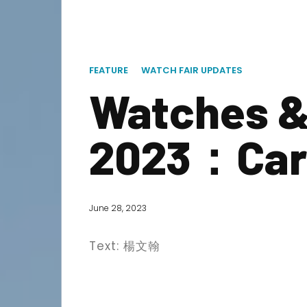
FEATURE
WATCH FAIR UPDATES
Watches &
2023：Ca
June 28, 2023
Text: 楊文翰