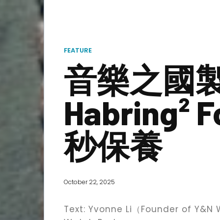
FEATURE
音樂之國
Habring² 
秒保養
October 22, 2025
Text: Yvonne Li（Founder of Y&N