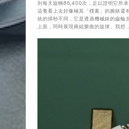
則每天旋轉86,400次，足以證明它所承
這隻看上去好像極其「樸素」的腕錶還
統的掃秒不同，它是透過機械錶的齒輪
上面，同時展現兩組樂曲的旋律。我想