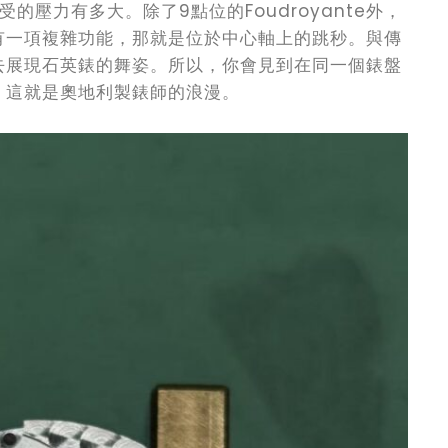
受的壓力有多大。除了9點位的Foudroyante外，
有一項複雜功能，那就是位於中心軸上的跳秒。與傳
去展現石英錶的舞姿。所以，你會見到在同一個錶盤
，這就是奧地利製錶師的浪漫。