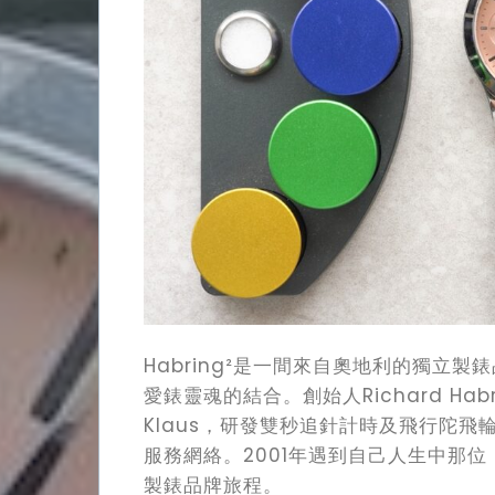
Habring²是一間來自奧地利的獨立
愛錶靈魂的結合。創始人Richard Hab
Klaus，研發雙秒追針計時及飛行陀飛輪，
服務網絡。2001年遇到自己人生中那
製錶品牌旅程。