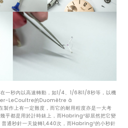
可在一秒內以高速轉動，如1/4、1/6和1/8秒等，以機
eCoultre的Duomètre à
yante在製作上有一定難度，而它的耐用程度亦是一大考
e幾乎都是用於計時錶上，而Habring²卻居然把它變
秒針一天旋轉1,440次，而Habring²的小秒針