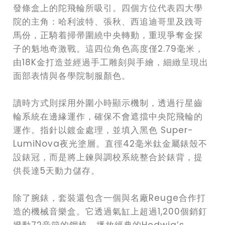
發條盒上的陀飛輪所吸引。四個方位代表四大學
院的主角：哈利波特、張秋、西追迪哥里及跩哥
馬份，正騎着掃帚圍繞中央轉動，重現爭奪金探
子的魁地奇激戰。這四位角色高度僅2.79毫米，
由18K金打造並經過手工雕刻與手繪，細緻呈現出
面部表情與各學院制服顏色。
讀時方式則採用外圍小時顯示機制，透過行星齒
輪系統在邊緣運作，確保不會遮擋中央陀飛輪的
運作。指針以鍍金處理，並填入黑色 Super-
LumiNova夜光塗層。直徑42毫米鈦金屬錶殼不
設錶冠，而是將上鍊與調校系統整合於錶背，提
供長達5天動力儲存。
除了腕錶，套裝還包含一個與名廠Reuge合作打
造的機械音樂盒。它透過氣缸上超過1,200個銷釘