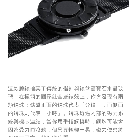
這款腕錶捨棄了傳統的指針與錶盤藍寶石水晶玻
璃。在極簡的圓形鈦金屬錶殼上，你會發現有兩
顆鋼珠：錶盤正面的鋼珠代表「分鐘」，而側面
的鋼珠則代表「小時」。鋼珠透過內部的磁力系
統與機芯連結，當你用手指觸摸時，鋼珠可能會
因為受力而滾動，但只要輕輕一晃，磁力便會將