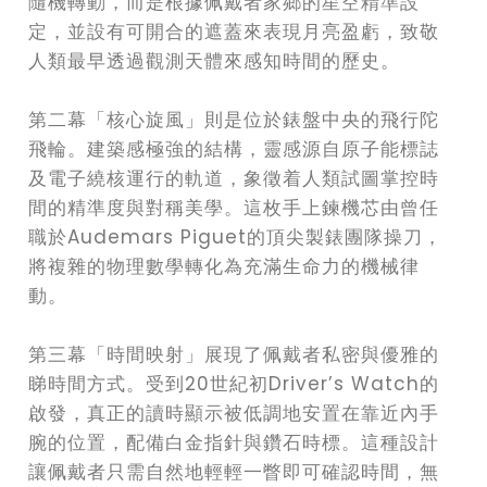
隨機轉動，而是根據佩戴者家鄉的星空精準設
定，並設有可開合的遮蓋來表現月亮盈虧，致敬
人類最早透過觀測天體來感知時間的歷史。
第二幕「核心旋風」則是位於錶盤中央的飛行陀
飛輪。建築感極強的結構，靈感源自原子能標誌
及電子繞核運行的軌道，象徵着人類試圖掌控時
間的精準度與對稱美學。這枚手上鍊機芯由曾任
職於Audemars Piguet的頂尖製錶團隊操刀，
將複雜的物理數學轉化為充滿生命力的機械律
動。
第三幕「時間映射」展現了佩戴者私密與優雅的
睇時間方式。受到20世紀初Driver’s Watch的
啟發，真正的讀時顯示被低調地安置在靠近內手
腕的位置，配備白金指針與鑽石時標。這種設計
讓佩戴者只需自然地輕輕一瞥即可確認時間，無