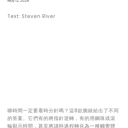
May 12, 2026
Text: Steven River
睇時間一定要看時分針嗎？這8款腕錶給出了不同
的答案。它們有的將指針逆轉，有的用鋼珠或滾
輪顯示時間，甚至將讀時過程轉化為一種觸覺體