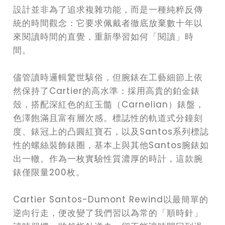
設計並非為了追求複雜功能，而是一種純粹反傳
統的時間觀念：它要求佩戴者徹底放棄數十年以
來閱讀時間的直覺，重新學習如何「閱讀」時
間。
儘管讀時邏輯驚世駭俗，但腕錶在工藝細節上依
然保持了Cartier的高水準：採用高貴的鉑金錶
殼，搭配深紅色的紅玉髓（Carnelian）錶盤，
色澤飽滿且富有層次感。標誌性的軌道式分鐘刻
度、錶冠上的凸圓紅寶石，以及Santos系列標誌
性的螺絲裝飾錶圈，基本上與其他Santos腕錶如
出一轍。作為一枚實驗性質濃厚的時計，這款腕
錶僅限量200枚。
Cartier Santos-Dumont Rewind以最簡單的
逆向行走，便改變了我們習以為常的「順時針」