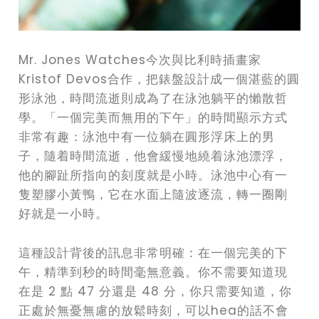
Mr. Jones Watches今次與比利時插畫家
Kristof Devos合作，把錶盤設計成一個湛藍的圓
形泳池，時間流逝則成為了在泳池躺平的懶散哲
學。「一個完美而無用的下午」的時間顯示方式
非常有趣：泳池中有一位躺在圓形浮床上的男
子，隨着時間流逝，他會緩慢地繞着泳池漂浮，
他的腳趾所指向的刻度就是小時。泳池中心有一
隻塑膠小黃鴨，它在水面上隨波逐流，轉一圈剛
好就是一小時。
這種設計背後的訊息非常明確：在一個完美的下
午，精準到秒的時間毫無意義。你不需要知道現
在是 2 點 47 分還是 48 分，你只需要知道，你
正處於無憂無慮的放鬆時刻，可以hea的話不會