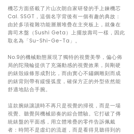
機芯方面搭載了片山次朗自家研發的手上鍊機芯
Cal. SSGT，這個名字背後有一個有趣的典故：
由於多項複雜功能層層堆疊在主夾板上，就像在
壽司木盤（Sushi Geta）上擺放壽司一樣，因此
取名為「Su-Shi-Ge-Ta」。
No.9的機械動態展現了獨特的視覺美學，偏心佈
局的陀飛輪提供了充滿動感的視覺效果，與剛硬
的錶殼線條形成對比，而由實心不鏽鋼雕刻而成
的錶背則帶有緩慢弧度，確保方正的外型依然能
舒適地貼合手腕。
這款腕錶讓讀時不再只是視覺的掃視，而是一場
視覺、聽覺與機械節奏的綜合體驗。它打破了傳
統錶盤的平面感，用立體堆疊的零件告訴佩戴
者：時間不是虛幻的流逝，而是看得見聽得到的