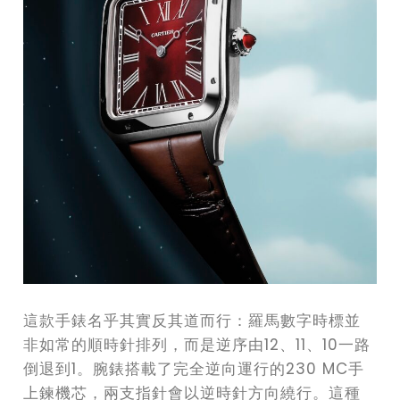
這款手錶名乎其實反其道而行：羅馬數字時標並
非如常的順時針排列，而是逆序由12、11、10一路
倒退到1。腕錶搭載了完全逆向運行的230 MC手
上鍊機芯，兩支指針會以逆時針方向繞行。這種