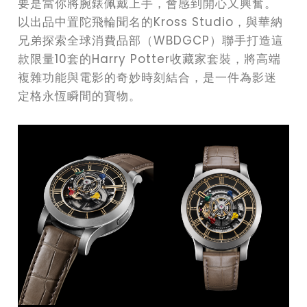
要是當你將腕錶佩戴上手，會感到開心又興奮。
以出品中置陀飛輪聞名的Kross Studio，與華納
兄弟探索全球消費品部（WBDGCP）聯手打造這
款限量10套的Harry Potter收藏家套裝，將高端
複雜功能與電影的奇妙時刻結合，是一件為影迷
定格永恆瞬間的寶物。