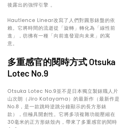
後露出的強悍引擎 。
Hautlence Linear改寫了人們對圓形錶盤的依
賴。它將時間的流逝從「旋轉」轉化為「線性前
進」，彷彿有一種「向前進發迎向未來」的寓
意。
多重感官的閱時方式 Otsuka
Lotec No.9
Otsuka Lotec No.9並不是日本獨立製錶職人片
山次朗（Jiro Katayama）的最新作（最新作是
No.8，是一款跳時逆跳分鐘顯示的長方形錶
款），但極具開創性。它將多項複雜功能壓縮在
30毫米的正方形錶殼內，帶來了多重感官的閱時