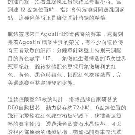
的油門線，沿着直線軌道飛快躍過每個小時。當
到達 12 點鐘位置時，指針會俐落地瞬間逆跳回起
點，這種俐落感正是維修區計時錶的精髓。
腕錶靈感來自Agostini締造傳奇的賽車，處處刻
畫着Agostini職業生涯的榮光，有不少向這位傳
奇王者致敬的細節：分鐘單針錶盤上特別高調醒
目的黃色數字「15」，象徵他生涯締造的15次世界
冠軍紀錄。腕錶整體配色更採用象徵勝利的紅
色、黃色、黑色與銀色，搭配紅色橡膠錶帶，完
美還原賽車整裝待發的姿態。
這款僅限量28枚的時計，搭載品牌自家研發的
D50自動機芯，動力儲存約72小時。6點鐘位置的
飛行陀飛輪在紅色鏤空橋板守護下，彷彿全速旋
轉的賽車輪胎。透過淺色藍寶石水晶錶盤，可以
透視內部原始的機械結構，猶如揭開賽車整流罩