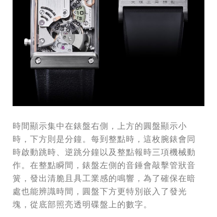
時間顯示集中在錶盤右側，上方的圓盤顯示小
時，下方則是分鐘。每到整點時，這枚腕錶會同
時啟動跳時、逆跳分鐘以及整點報時三項機械動
作。在整點瞬間，錶盤左側的音錘會敲擊管狀音
簧，發出清脆且具工業感的鳴響，為了確保在暗
處也能辨識時間，圓盤下方更特別嵌入了發光
塊，從底部照亮透明碟盤上的數字。