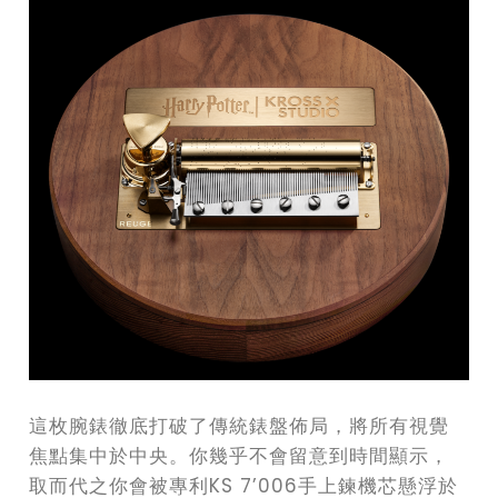
這枚腕錶徹底打破了傳統錶盤佈局，將所有視覺
焦點集中於中央。你幾乎不會留意到時間顯示，
取而代之你會被專利KS 7’006手上鍊機芯懸浮於