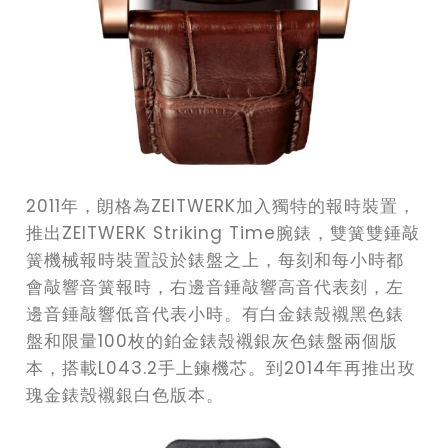
2011年，朗格為ZEITWERK加入獨特的報時裝置，
推出ZEITWERK Striking Time腕錶，雙簧雙錘敲
簧機械報時裝置設於錶盤之上，每刻和每小時都
會敲響音簧報時，右邊音錘敲響高音代表刻，左
邊音錘敲響低音代表小時。有白金錶殼襯黑色錶
盤和限量100枚的鉑金錶殼襯銀灰色錶盤兩個版
本，搭載L043.2手上鍊機芯。到2014年再推出玫
瑰金錶殼襯銀白色版本。