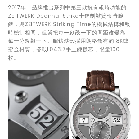
2017年，品牌推出系列中第三款擁有報時功能的
ZEITWERK Decimal Strike十進制敲簧報時腕
錶，與ZEITWERK Striking Time的機械結構和報
時機制相同，但就把每一刻敲一下的間距改變為
每十分鐘敲一下。腕錶錶殼採用朗格獨有的18K蜂
蜜金材質，搭載L043.7手上鍊機芯，限量100
枚。