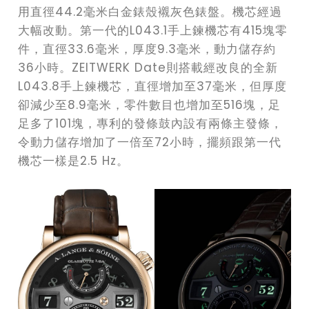
用直徑44.2毫米白金錶殼襯灰色錶盤。機芯經過
大幅改動。第一代的L043.1手上鍊機芯有415塊零
件，直徑33.6毫米，厚度9.3毫米，動力儲存約
36小時。ZEITWERK Date則搭載經改良的全新
L043.8手上鍊機芯，直徑增加至37毫米，但厚度
卻減少至8.9毫米，零件數目也增加至516塊，足
足多了101塊，專利的發條鼓內設有兩條主發條，
令動力儲存增加了一倍至72小時，擺頻跟第一代
機芯一樣是2.5 Hz。