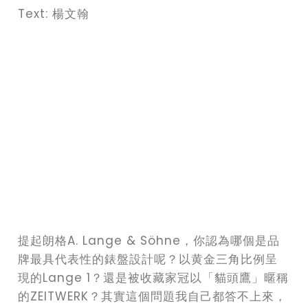
Text: 楊文翰
提起朗格A. Lange & Söhne，你認為哪個是品
牌最具代表性的錶盤設計呢？以黄金三角比例呈
現的Lange 1？還是被收藏家冠以「貓頭鷹」暱稱
的ZEITWERK？其實這個問題我自己都答不上來，