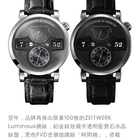
翌年，品牌再推出限量100枚的ZEITWERK
Luminous腕錶，鉑金錶殼襯半透明藍寶石水晶
錶盤，黑色PVD塗層德國銀「時間橋」，搭載