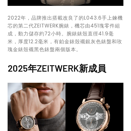
2022年，品牌推出搭載改良了的L043.6手上鍊機
芯的第二代ZEITWERK腕錶，機芯由451塊零件組
成，動力儲存約72小時。腕錶錶殼直徑41.9毫
米，厚度12.2毫米，有鉑金錶殼襯銀灰色錶盤和玫
瑰金錶殼襯黑色錶盤兩個版本。
2025年ZEITWERK新成員