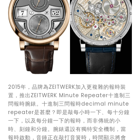
2015年，品牌為ZEITWERK加入更複雜的報時裝
置，推出ZEITWERK Minute Repeater十進制三
問報時腕錶。十進制三問報時decimal minute
repeater是甚麼？即是敲每小時一下、每十分鐘
一下，以及每分鐘一下的報時，而非傳統的小
時、刻鐘和分鐘。腕錶還設有獨特安全機制，當
報時啟動，音錘正在敲打音簧時，時間顯示將會