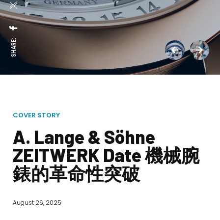
SHARE:
COVER STORY
A. Lange & Söhne
ZEITWERK Date 機械腕
錶的革命性突破
August 26, 2025