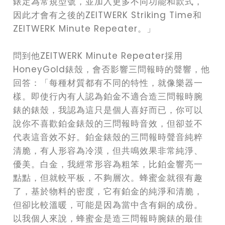
錶定為常規型號，並加入更多不同功能和款式，
因此才會有之後的ZEITWERK Striking Time和
ZEITWERK Minute Repeater。」
問到他ZEITWERK Minute Repeater採用
HoneyGold錶殼，會否影響三問報時的聲響，他
回答：「每種材質都有不同的特性，就像樂器一
樣。即使行內有人認為鉑金不適合造三問報時腕
錶的錶殼，我認為這只是個人喜好而已，你可以
說你不喜歡鉑金錶殼的三問報時音效，但卻並不
代表這音效不好。鉑金錶殼的三問報時聲音純粹
清脆，有人形容為冷漠，但共鳴效果非常純淨、
優美。白金，我經常形容為粗笨，比鉑金響亮一
點點，但就較平板，不夠層次。蜂蜜金就很有趣
了，基於物料的密度，它有鉑金的純淨和清脆，
但卻比較溫暖，可能是因為當中含有銅的成份。
以我個人來說，蜂蜜金是造三問報時腕錶的最佳