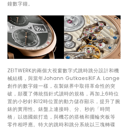
鐘數字鐘。
ZEITWERK的兩個大視窗數字式跳時跳分設計和機
械結構，與當年Johann Gutkaes和F.A. Lange
創作的數字鐘一樣，在製錶界中取得革命性的突
破，顛覆了傳統指針式讀時的規格，再加上6時位
置的小秒針和12時位置的動力儲存顯示，提升了腕
錶的實用性。錶盤上連接時、分、秒的「時間
橋」以德國銀打造，與機芯的搭橋和擺輪夾板等
零件相呼應。特大的跳時和跳分系統以三塊轉碟