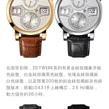
在面世初期，ZEITWERK系列有黄金錶殼襯象牙銀
色錶盤、白金錶殼襯黑色錶盤、玫瑰金錶殼襯銀
白色錶盤，以及限量200枚的鉑金錶殼襯銀灰色錶
盤版本；搭載L043.1手上鍊機芯，2.5 Hz擺頻，
動力儲存約36小時。