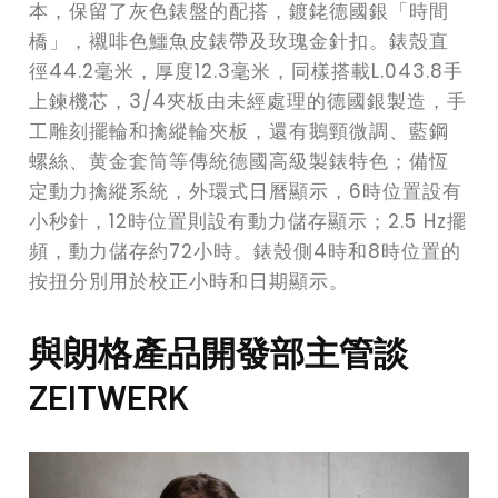
本，保留了灰色錶盤的配搭，鍍銠德國銀「時間
橋」，襯啡色鱷魚皮錶帶及玫瑰金針扣。錶殼直
徑44.2毫米，厚度12.3毫米，同樣搭載L.043.8手
上鍊機芯，3/4夾板由未經處理的德國銀製造，手
工雕刻擺輪和擒縱輪夾板，還有鵝頸微調、藍鋼
螺絲、黄金套筒等傳統德國高級製錶特色；備恆
定動力擒縱系統，外環式日曆顯示，6時位置設有
小秒針，12時位置則設有動力儲存顯示；2.5 Hz擺
頻，動力儲存約72小時。錶殼側4時和8時位置的
按扭分別用於校正小時和日期顯示。
與朗格產品開發部主管談
ZEITWERK