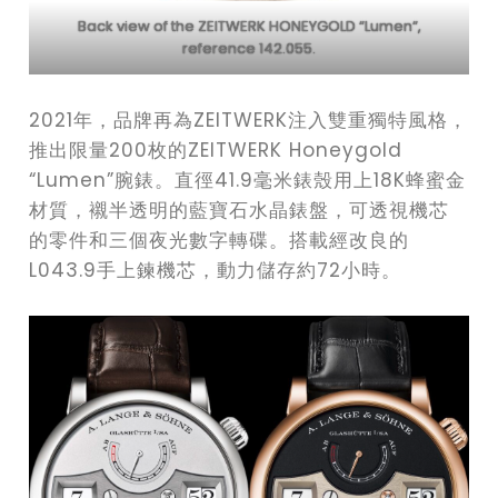
Back view of the ZEITWERK HONEYGOLD “Lumen“,
reference 142.055.
2021年，品牌再為ZEITWERK注入雙重獨特風格，
推出限量200枚的ZEITWERK Honeygold
“Lumen”腕錶。直徑41.9毫米錶殼用上18K蜂蜜金
材質，襯半透明的藍寶石水晶錶盤，可透視機芯
的零件和三個夜光數字轉碟。搭載經改良的
L043.9手上鍊機芯，動力儲存約72小時。