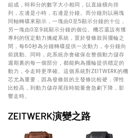
組成，時和分的數字大小相同，以直線橫向排
列，左邊是小時，右邊是分鐘。而分鐘則以兩塊
同軸轉碟來顯示，一塊由0至5顯示分鐘的十位，
另一塊由0至9就顯示分鐘的個位。機芯還設有獲
專利的恆定動力擒縱系統，置於發條鼓與擺輪之
間，每60秒為分鐘轉碟提供一次動力，令分鐘向
前跳動。同時，此系統亦會確保在整個動力儲存
週期裏的每一個部分，都能夠為擺輪提供穩定的
動力，令走時更準確。這個系統對ZEITWERK的機
芯尤為重要，因為發條鼓的主發條比較硬，彈性
比較高，到動力儲存尾段時能量會急劇下降，影
響走時。
ZEITWERK演變之路