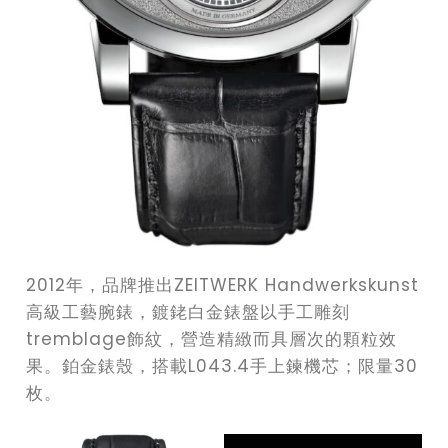
2012年，品牌推出ZEITWERK Handwerkskunst
高級工藝腕錶，鍍銠白金錶盤以手工雕刻
tremblage飾紋，營造精緻而具層次的顆粒效
果。鉑金錶殼，搭載L043.4手上鍊機芯；限量30
枚。