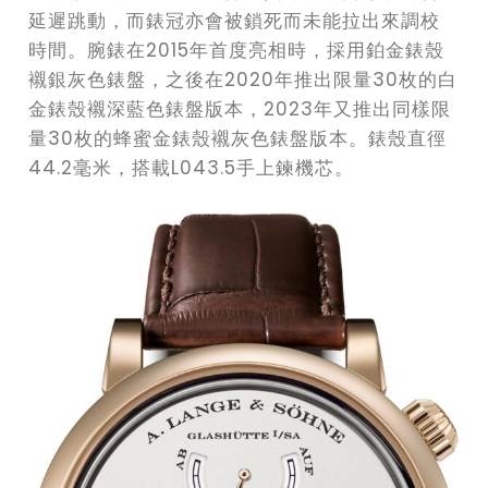
延遲跳動，而錶冠亦會被鎖死而未能拉出來調校
時間。腕錶在2015年首度亮相時，採用鉑金錶殼
襯銀灰色錶盤，之後在2020年推出限量30枚的白
金錶殼襯深藍色錶盤版本，2023年又推出同樣限
量30枚的蜂蜜金錶殼襯灰色錶盤版本。錶殼直徑
44.2毫米，搭載L043.5手上鍊機芯。