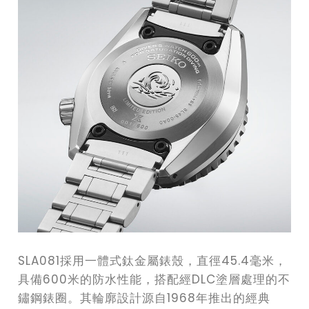
SLA081採用一體式鈦金屬錶殼，直徑45.4毫米，
具備600米的防水性能，搭配經DLC塗層處理的不
鏽鋼錶圈。其輪廓設計源自1968年推出的經典