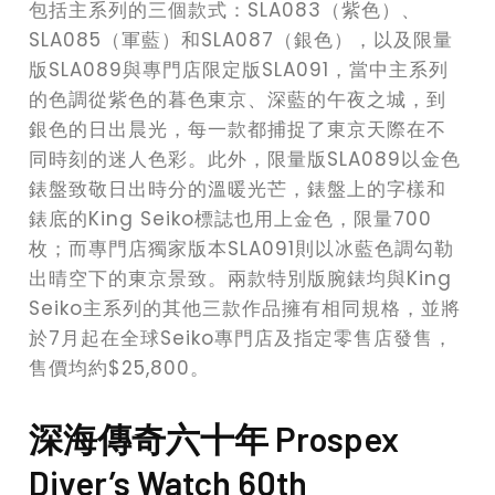
包括主系列的三個款式：SLA083（紫色）、
SLA085（軍藍）和SLA087（銀色），以及限量
版SLA089與專門店限定版SLA091，當中主系列
的色調從紫色的暮色東京、深藍的午夜之城，到
銀色的日出晨光，每一款都捕捉了東京天際在不
同時刻的迷人色彩。此外，限量版SLA089以金色
錶盤致敬日出時分的溫暖光芒，錶盤上的字樣和
錶底的King Seiko標誌也用上金色，限量700
枚；而專門店獨家版本SLA091則以冰藍色調勾勒
出晴空下的東京景致。兩款特別版腕錶均與King
Seiko主系列的其他三款作品擁有相同規格，並將
於7月起在全球Seiko專門店及指定零售店發售，
售價均約$25,800。
深海傳奇六十年 Prospex
Diver’s Watch 60th