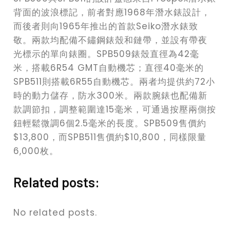
背面的波浪標記，前者對應1968年潛水錶設計，
而後者則向1965年推出的首款Seiko潛水錶致
敬。兩款均配備不鏽鋼錶殼和鏈帶，並設有帶夜
光標示的單向錶圈。SPB509錶殼直徑為42毫
米，搭載6R54 GMT自動機芯；直徑40毫米的
SPB511則搭載6R55自動機芯。兩者均提供約72小
時的動力儲存，防水300米。兩款腕錶也配備新
款調節扣，調整範圍達15毫米，可通過按壓兩側按
鈕輕鬆微調6個2.5毫米的長度。SPB509售價約
$13,800，而SPB511售價約$10,800，同樣限量
6,000枚。
Related posts:
No related posts.