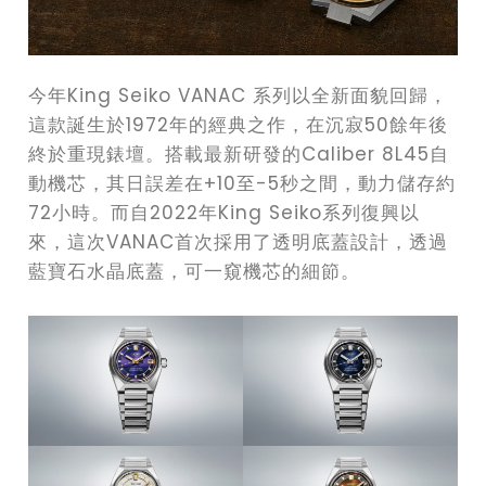
今年King Seiko VANAC 系列以全新面貌回歸，
這款誕生於1972年的經典之作，在沉寂50餘年後
終於重現錶壇。搭載最新研發的Caliber 8L45自
動機芯，其日誤差在+10至-5秒之間，動力儲存約
72小時。而自2022年King Seiko系列復興以
來，這次VANAC首次採用了透明底蓋設計，透過
藍寶石水晶底蓋，可一窺機芯的細節。