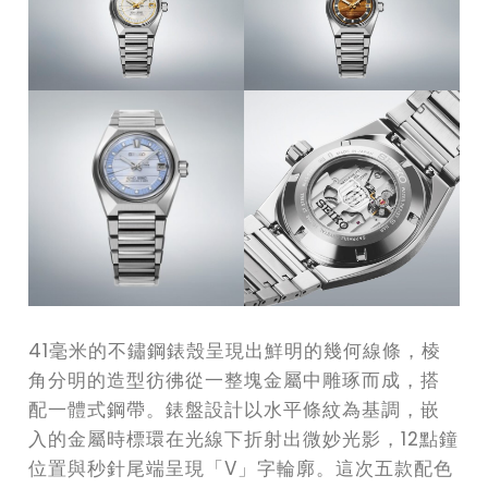
41毫米的不鏽鋼錶殼呈現出鮮明的幾何線條，棱
角分明的造型彷彿從一整塊金屬中雕琢而成，搭
配一體式鋼帶。錶盤設計以水平條紋為基調，嵌
入的金屬時標環在光線下折射出微妙光影，12點鐘
位置與秒針尾端呈現「V」字輪廓。這次五款配色