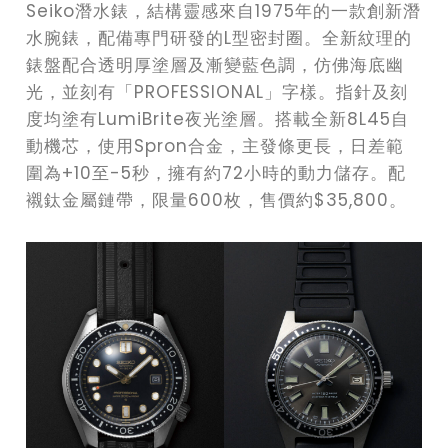
Seiko潛水錶，結構靈感來自1975年的一款創新潛
水腕錶，配備專門研發的L型密封圈。全新紋理的
錶盤配合透明厚塗層及漸變藍色調，仿佛海底幽
光，並刻有「PROFESSIONAL」字樣。指針及刻
度均塗有LumiBrite夜光塗層。搭載全新8L45自
動機芯，使用Spron合金，主發條更長，日差範
圍為+10至-5秒，擁有約72小時的動力儲存。配
襯鈦金屬鏈帶，限量600枚，售價約$35,800。