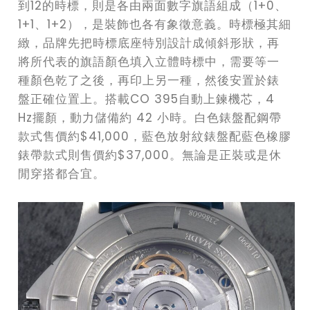
到12的時標，則是各由兩面數字旗語組成（1+0、
1+1、1+2），是裝飾也各有象徵意義。時標極其細
緻，品牌先把時標底座特別設計成傾斜形狀，再
將所代表的旗語顏色填入立體時標中，需要等一
種顏色乾了之後，再印上另一種，然後安置於錶
盤正確位置上。搭載CO 395自動上鍊機芯，4
Hz擺顏，動力儲備約 42 小時。白色錶盤配鋼帶
款式售價約$41,000，藍色放射紋錶盤配藍色橡膠
錶帶款式則售價約$37,000。無論是正裝或是休
閒穿搭都合宜。