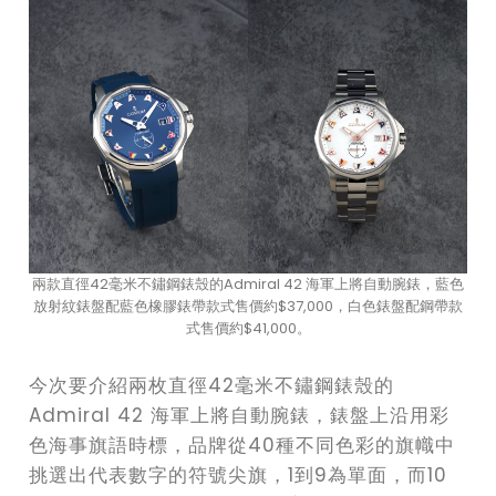
兩款直徑42毫米不鏽鋼錶殼的Admiral 42 海軍上將自動腕錶，藍色
放射紋錶盤配藍色橡膠錶帶款式售價約$37,000，白色錶盤配鋼帶款
式售價約$41,000。
今次要介紹兩枚直徑42毫米不鏽鋼錶殼的
Admiral 42 海軍上將自動腕錶，錶盤上沿用彩
色海事旗語時標，品牌從40種不同色彩的旗幟中
挑選出代表數字的符號尖旗，1到9為單面，而10