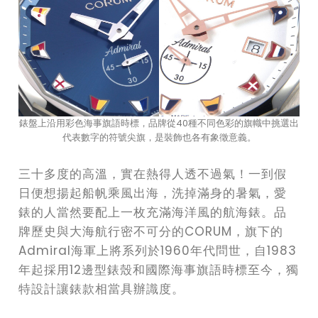
錶盤上沿用彩色海事旗語時標，品牌從40種不同色彩的旗幟中挑選出
代表數字的符號尖旗，是裝飾也各有象徵意義。
三十多度的高溫，實在熱得人透不過氣！一到假
日便想揚起船帆乘風出海，洗掉滿身的暑氣，愛
錶的人當然要配上一枚充滿海洋風的航海錶。品
牌歷史與大海航行密不可分的CORUM，旗下的
Admiral海軍上將系列於1960年代問世，自1983
年起採用12邊型錶殼和國際海事旗語時標至今，獨
特設計讓錶款相當具辦識度。