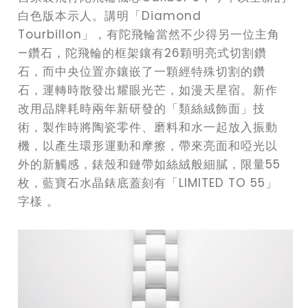
白色版本示人。講明「Diamond
Tourbillon」，有陀飛輪當然不少得另一位主角
—鑽石，陀飛輪的框架鑲有26顆明亮式切割鑽
石，而中央位置亦鑲嵌了一顆經特殊切割的鑽
石，運轉時散發出耀眼光芒，如漫天星宿。新作
改用品牌耗時兩年新研發的「類絲絨飾面」技
術，製作時將陶瓷零件、磨料和水一起放入振動
機，以產生環形運動和摩擦，帶來亮面和啞光以
外的新觸感，錶殼和鏈帶如絲絨般細膩，限量55
枚，藍寶石水晶錶底蓋刻有「LIMITED TO 55」
字樣 。