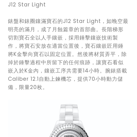
J12 Star Light
錶盤和錶圈鑲滿寶石的J12 Star Light，如晚空最
明亮的滿月，成了月蝕篇章的首部曲。長階梯形
切割寶石全以人手鑲嵌，採用錘擊鑲嵌技術製
作，將寶石安放在適當位置後，寶石鑲嵌匠用錘
將K金擊向寶石以固定位置。然後將材質弄平，除
掉於錘擊過程中所留下的任何痕跡，讓寶石看似
嵌入於K金內，鑲嵌工序共需要14小時。腕錶搭載
Caliber 12.1自動上鍊機芯，提供70小時動力儲
備，限量20枚。