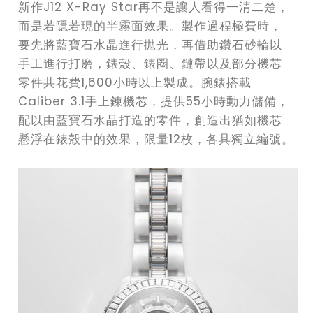
新作J12 X-Ray Star再不是讓人看得一清二楚，
而是若隱若現的半霧面效果。製作過程極費時，
要先將藍寶石水晶進行拋光，再借助鑽石砂輪以
手工進行打磨，錶殼、錶圈、鏈帶以及部分機芯
零件共花費1,600小時以上製成。腕錶搭載
Caliber 3.1手上鍊機芯，提供55小時動力儲備，
配以由藍寶石水晶打造的零件，創造出猶如機芯
懸浮在錶殼中的效果，限量12枚，各具獨立編號。