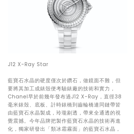
J12 X-Ray Star
藍寶石水晶的硬度僅次於鑽石，做鏡面不難，但
要將其加工成錶殼便考驗錶廠的技術和實力，
Chanel早於前幾年發布過J12 X-Ray，直徑38
毫米錶殼、底板、計時錶橋到齒輪橋連同鏈帶皆
由藍寶石水晶製成，玲瓏剔透，帶來全通透的視
覺震撼。今年品牌把製作藍寶石水晶的技術再進
化，獨家研發出「類冰霜霧面」的藍寶石水晶，