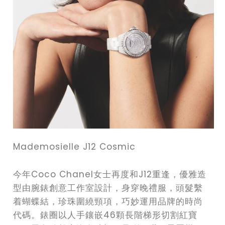
Mademosielle J12 Cosmic
今年Coco Chanel女士再度和J12重逢，優雅造
型由腕錶創意工作室設計，身穿晚禮服，頭髮繫
着蝴蝶結，珍珠圍繞頸項，巧妙運用品牌的時尚
代碼。錶圈以人手鑲嵌46顆長階梯形切割紅寶